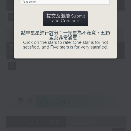
minutes,
03:00)
19
seconds
提交及繼續 Submit
and Continue
0
點擊星星進行評分：一顆星為不滿意，五顆
seconds
00:00
31:09
星為非常滿意。
of
Click on the stars to rate: One star is for not
31
第三部份 Part 3 (HKT 03:04 -
satisfied, and Five stars is for very satisfied.
minutes,
03:35)
9
seconds
重溫
CATCHUP
07 - 08
2026