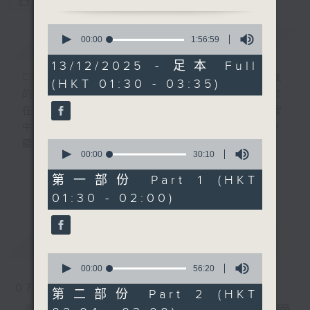
您喜歡這個節目嗎?
0
簡介
seconds
GIST
00:00
1:56:59
of
1
13/12/2025 - 足本 Full
hour,
CIBS就是社區參與廣播服務。來自社區朋友
(HKT 01:30 - 03:35)
56
的意念，通過他們自家製作變成電台節目，並
minutes,
59
在香港電台播出。《CIBS人人廣播》精選當
seconds
中的優良製作，在這個重播時段與大家一起，
0
聽聽來自不同社群的多元聲音。
seconds
00:00
30:10
of
30
意見
第一部份 Part 1 (HKT
更多...
minutes,
01:30 - 02:00)
10
seconds
最新
LATEST
0
seconds
00:00
56:20
of
07/08/2026
56
第二部份 Part 2 (HKT
minutes,