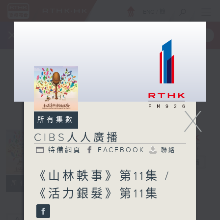
ENG
/
簡
×
全新 RTHK On The Go
取得
一手掌握 RTHK 電台、電視節目
X
所有集數
CIBS人人廣播
特備網頁
FACEBOOK
聯絡
CIBS人人廣播
電台直播
《山林軼事》第11集 /
特備網頁
FACEBOOK
聯絡
所有集數
《活力銀髮》第11集