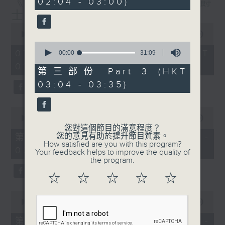
《大灣區創業夢》第6集 / 《爵
02:04 - 03:00)
20
seconds
士普及學》第6集
0
seconds
00:00
1:56:59
of
0
1
07/08/2026 - 足本 Full (HKT
seconds
00:00
31:09
hour,
of
01:30 - 03:35)
56
31
第三部份 Part 3 (HKT
minutes,
minutes,
59
03:04 - 03:35)
9
seconds
seconds
0
seconds
00:00
30:10
of
您對這個節目的滿意程度？
30
您的意見有助於提升節目質素。
第一部份 Part 1 (HKT 01:30 -
minutes,
How satisfied are you with this program?
02:00)
10
Your feedback helps to improve the quality of
seconds
the program.
☆
☆
☆
☆
☆
0
seconds
00:00
56:19
of
56
第二部份 Part 2 (HKT 02:04 -