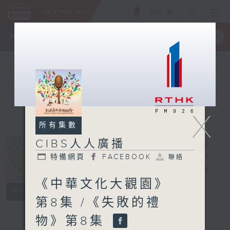
ENG
/
簡
×
全新 RTHK On The Go
取得
一手掌握 RTHK 電台、電視節目
X
所有集數
CIBS人人廣播
特備網頁
FACEBOOK
聯絡
CIBS人人廣播
電台直播
《中華文化大觀園》
特備網頁
FACEBOOK
聯絡
所有集數
第8集 /《失敗的禮
物》第8集