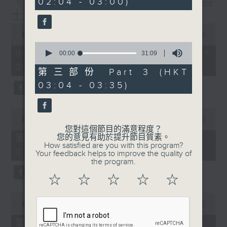
《大灣區創業夢》第6集 / 《爵
02:04 - 03:00)
9
seconds
士普及學》第6集
0
seconds
00:00
1:56:59
of
0
1
07/08/2026 - 足本 Full (HKT
seconds
00:00
31:09
hour,
of
01:30 - 03:35)
56
31
第三部份 Part 3 (HKT
minutes,
minutes,
59
03:04 - 03:35)
9
seconds
seconds
0
seconds
00:00
30:10
of
您對這個節目的滿意程度？
30
您的意見有助於提升節目質素。
第一部份 Part 1 (HKT 01:30 -
minutes,
How satisfied are you with this program?
02:00)
10
Your feedback helps to improve the quality of
seconds
the program.
☆
☆
☆
☆
☆
0
seconds
00:00
56:19
of
56
第二部份 Part 2 (HKT 02:04 -