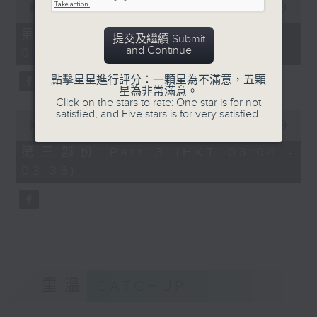
seconds
00:00
56:19
of
56
第二部份 Part 2 (HKT 02:04 -
提交及繼續 Submit
minutes,
and Continue
03:00)
19
seconds
點擊星星進行評分：一顆星為不滿意，五顆
星為非常滿意。
Click on the stars to rate: One star is for not
satisfied, and Five stars is for very satisfied.
0
seconds
00:00
31:09
of
31
第三部份 Part 3 (HKT 03:04 -
minutes,
03:35)
9
seconds
重溫
CATCHUP