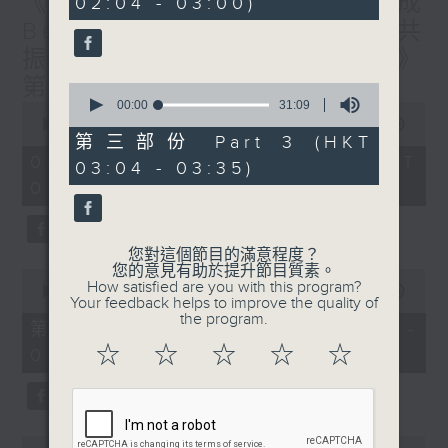
《香港有 Beatbox - 出口成
02:04 - 03:00)
9
seconds
Beat : Beatbox文化與社會共
振》第6集 /《心「齡」指南》
第6集
0
seconds
00:00
31:09
0
of
seconds
00:00
1:56:59
31
of
第三部份 Part 3 (HKT
minutes,
1
08/08/2026 - 足本 Full (HKT
03:04 - 03:35)
9
hour,
seconds
01:30 - 03:35)
56
minutes,
59
seconds
您對這個節目的滿意程度？
您的意見有助於提升節目質素。
0
How satisfied are you with this program?
seconds
00:00
30:10
Your feedback helps to improve the quality of
of
the program.
30
第一部份 Part 1 (HKT 01:30 -
minutes,
☆
☆
☆
☆
☆
02:00)
10
seconds
0