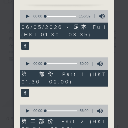
您喜歡這個節目嗎?
0
簡介
seconds
GIST
00:00
1:56:59
of
1
06/05/2026 - 足本 Full
hour,
CIBS就是社區參與廣播服務。來自社區朋友
(HKT 01:30 - 03:35)
56
的意念，通過他們自家製作變成電台節目，並
minutes,
59
在香港電台播出。《CIBS人人廣播》精選當
seconds
中的優良製作，在這個重播時段與大家一起，
0
聽聽來自不同社群的多元聲音。
seconds
00:00
30:00
of
30
意見
第一部份 Part 1 (HKT
更多...
minutes,
01:30 - 02:00)
0
seconds
最新
LATEST
0
seconds
00:00
56:09
of
08/08/2026
56
第二部份 Part 2 (HKT
minutes,