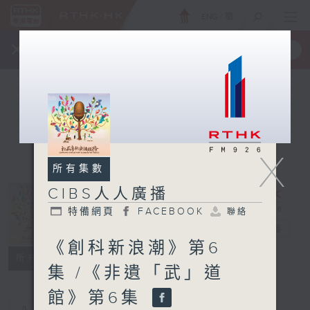
ENG
/
簡
×
全新 RTHK On The Go
取得
一手掌握 RTHK 電台、電視節目
X
所有集數
CIBS人人廣播
特備網頁
FACEBOOK
聯絡
CIBS人人廣播
電台直播
《創科新浪潮》第6
特備網頁
FACEBOOK
聯絡
所有集數
集 /《非遺「武」道
館》第6集