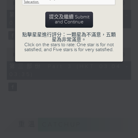
seconds
00:00
56:19
of
56
第二部份 Part 2 (HKT 02:04 -
提交及繼續 Submit
minutes,
and Continue
03:00)
19
seconds
點擊星星進行評分：一顆星為不滿意，五顆
星為非常滿意。
Click on the stars to rate: One star is for not
satisfied, and Five stars is for very satisfied.
0
seconds
00:00
31:09
of
31
第三部份 Part 3 (HKT 03:04 -
minutes,
03:35)
9
seconds
重溫
CATCHUP