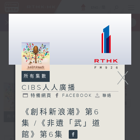
ENG
/
簡
×
全新 RTHK On The Go
取得
一手掌握 RTHK 電台、電視節目
X
所有集數
CIBS人人廣播
特備網頁
FACEBOOK
聯絡
CIBS人人廣播
電台直播
《創科新浪潮》第6
特備網頁
FACEBOOK
聯絡
所有集數
集 /《非遺「武」道
館》第6集