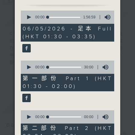
您喜歡這個節目嗎?
0
簡介
seconds
GIST
00:00
1:56:59
of
1
06/05/2026 - 足本 Full
hour,
CIBS就是社區參與廣播服務。來自社區朋友
(HKT 01:30 - 03:35)
56
的意念，通過他們自家製作變成電台節目，並
minutes,
59
在香港電台播出。《CIBS人人廣播》精選當
seconds
中的優良製作，在這個重播時段與大家一起，
0
聽聽來自不同社群的多元聲音。
seconds
00:00
30:00
of
30
意見
第一部份 Part 1 (HKT
更多...
minutes,
01:30 - 02:00)
0
seconds
最新
LATEST
0
seconds
00:00
56:09
of
08/08/2026
56
第二部份 Part 2 (HKT
minutes,