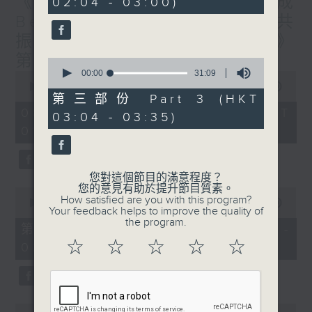
《香港有 Beatbox - 出口成
02:04 - 03:00)
9
seconds
Beat : Beatbox文化與社會共
振》第6集 /《心「齡」指南》
第6集
0
seconds
00:00
31:09
0
of
seconds
00:00
1:56:59
31
of
第三部份 Part 3 (HKT
minutes,
1
08/08/2026 - 足本 Full (HKT
03:04 - 03:35)
9
hour,
seconds
01:30 - 03:35)
56
minutes,
59
seconds
您對這個節目的滿意程度？
您的意見有助於提升節目質素。
0
How satisfied are you with this program?
seconds
00:00
30:10
Your feedback helps to improve the quality of
of
the program.
30
第一部份 Part 1 (HKT 01:30 -
minutes,
☆
☆
☆
☆
☆
02:00)
10
seconds
0