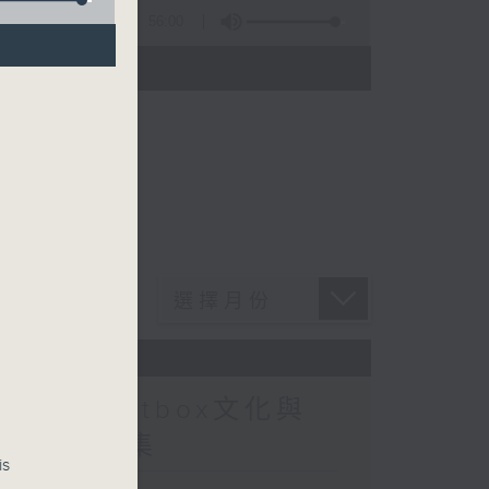
56:00
)
at : Beatbox文化與
指南》第6集
is