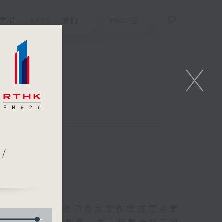
重溫
APPS
我們
ENG
/
簡
X
聯絡
/
友的意念，通過他們自家製作變成電台節