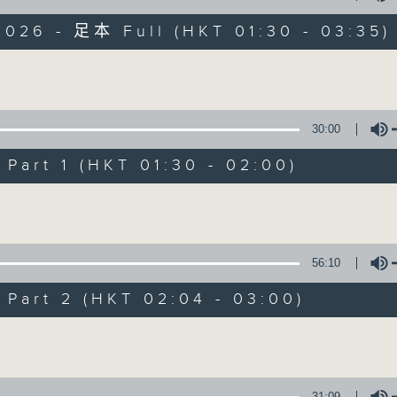
目，並在香港電台播出。《CIBS人人廣播》
大家一起，聽聽來自不同社群的多元聲音。
2026 - 足本 Full (HKT 01:30 - 03:35)
意見
Volume
30:00
art 1 (HKT 01:30 - 02:00)
08/08/2026
Volume
《香港有 Beatbox - 出口成 Bea
振》第6集 /《心「齡」指南》第
56:10
0
seconds
00:00
of
art 2 (HKT 02:04 - 03:00)
29
08/08/2026 - 第一部份 Part 1 (HKT 
minutes,
Volume
59
seconds
Volume
90%
31:09