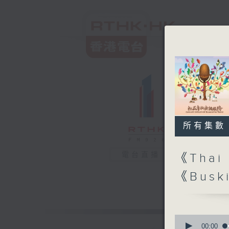
所有集數
電台直播
《Thai 
《Busk
0
seconds
00:00