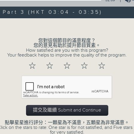
0
seconds
00:00
of
art 3 (HKT 03:04 - 03:35)
56
第二部份 Part 2 (HKT 02:04 - 03:00
minutes,
Volume
0
seconds
Volume
90%
您對這個節目的滿意程度？
您的意見有助於提升節目質素。
How satisfied are you with this program?
Your feedback helps to improve the quality of the program.
☆
☆
☆
☆
☆
07 - 08
2026
08/08/2026
提交及繼續 Submit and Continue
《香港有 Beatbox - 出口成 Be
社會共振》第6集 /《心「齡」
點擊星星進行評分：一顆星為不滿意，五顆星為非常滿意。
lick on the stars to rate: One star is for not satisfied, and Five stars 
for very satisfied.