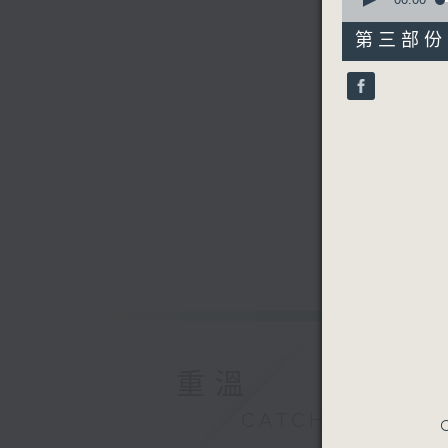
seconds
of
31
第三部份 P
minutes,
9
seconds
90%
重溫
CATCHUP
C