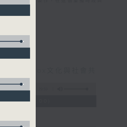
精選當中的優良製作，在這個重播時段與
t : Beatbox文化與社會共
6集
29:59
01:30 - 02:00)