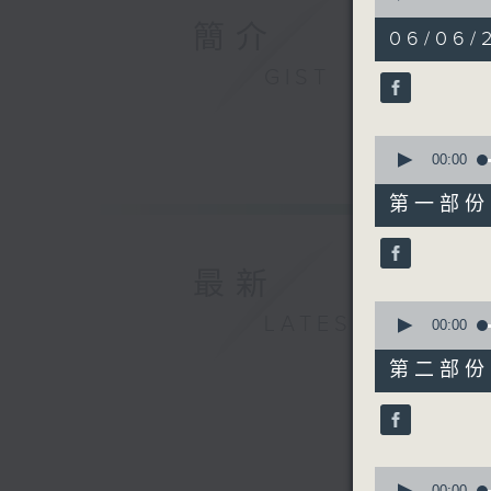
of
簡介
1
06/06/
hour,
56
GIST
minutes,
59
seconds
90%
0
seconds
00:00
of
30
第一部份 P
minutes,
0
seconds
90%
最新
0
LATEST
seconds
00:00
of
56
第二部份 P
minutes,
10
seconds
90%
0
00:00