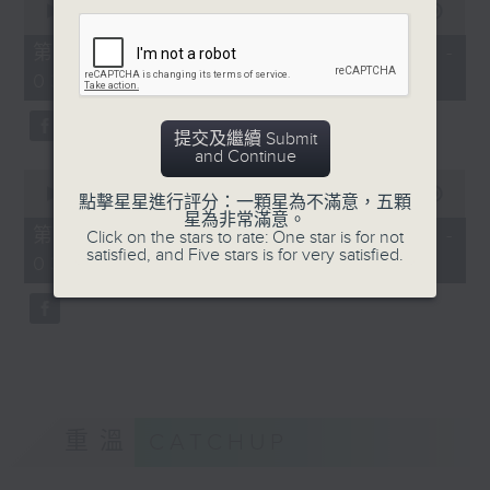
seconds
00:00
56:19
of
56
第二部份 Part 2 (HKT 02:04 -
minutes,
03:00)
19
seconds
提交及繼續 Submit
and Continue
0
seconds
00:00
31:09
點擊星星進行評分：一顆星為不滿意，五顆
of
星為非常滿意。
31
第三部份 Part 3 (HKT 03:04 -
Click on the stars to rate: One star is for not
minutes,
satisfied, and Five stars is for very satisfied.
03:35)
9
seconds
重溫
CATCHUP