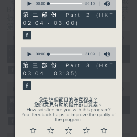
《香港有 Beatbox - 出口成
seconds
00:00
56:10
Beat : Beatbox文化與社會共
of
56
第二部份 Part 2 (HKT
振》第6集 /《心「齡」指南》
minutes,
02:04 - 03:00)
10
第6集
seconds
0
seconds
00:00
1:56:59
of
1
08/08/2026 - 足本 Full (HKT
0
hour,
seconds
00:00
31:09
01:30 - 03:35)
56
of
minutes,
31
第三部份 Part 3 (HKT
59
minutes,
seconds
03:04 - 03:35)
9
seconds
0
seconds
00:00
30:10
of
30
您對這個節目的滿意程度？
第一部份 Part 1 (HKT 01:30 -
minutes,
您的意見有助於提升節目質素。
02:00)
10
How satisfied are you with this program?
seconds
Your feedback helps to improve the quality of
the program.
☆
☆
☆
☆
☆
0