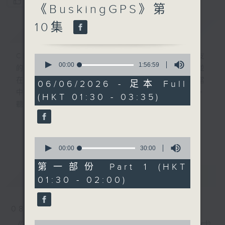
您喜歡這個節目嗎?
《BuskingGPS》第
10集
簡介
GIST
CIBS就是社區參與廣播服務。來自社區朋友
0
seconds
00:00
1:56:59
的意念，通過他們自家製作變成電台節目，並
of
在香港電台播出。《CIBS人人廣播》精選當
1
06/06/2026 - 足本 Full
hour,
中的優良製作，在這個重播時段與大家一起，
(HKT 01:30 - 03:35)
56
聽聽來自不同社群的多元聲音。
minutes,
59
seconds
意見
更多...
0
seconds
00:00
30:00
of
30
第一部份 Part 1 (HKT
minutes,
最新
LATEST
01:30 - 02:00)
0
seconds
08/08/2026
0