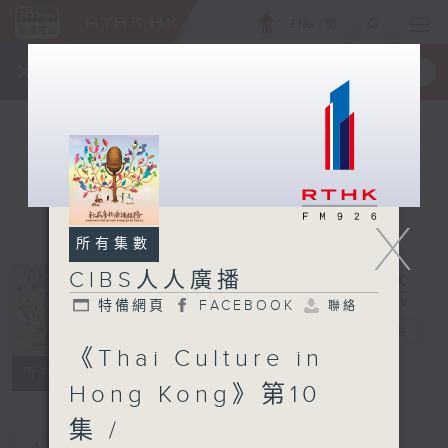
ENG
/
簡
×
全新 RTHK On The Go
取得
一手掌握 RTHK 電台、電視節目
X
所有集數
CIBS人人廣播
特備網頁
FACEBOOK
聯絡
CIBS人人廣播
電台直播
《Thai Culture in
特備網頁
FACEBOOK
聯絡
所有集數
Hong Kong》第10
集 /