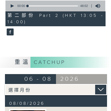
0
seconds
00:00
48:02
of
48
第二部份 Part 2 (HKT 13:05 -
minutes,
14:00)
2
seconds
重溫
CATCHUP
06 - 08
2026
08/08/2026