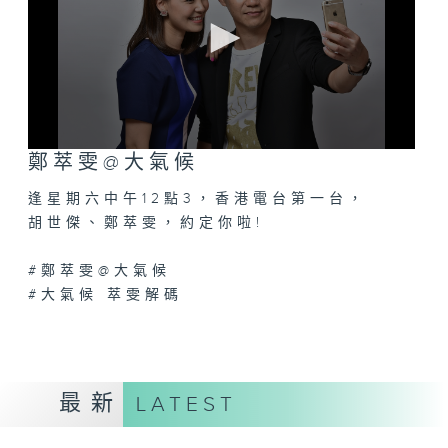
0
鄭萃雯@大氣候
seconds
of
逢星期六中午12點3，香港電台第一台，
0
seconds
胡世傑、鄭萃雯，約定你啦!
#鄭萃雯@大氣候
#大氣候 萃雯解碼
最新
LATEST