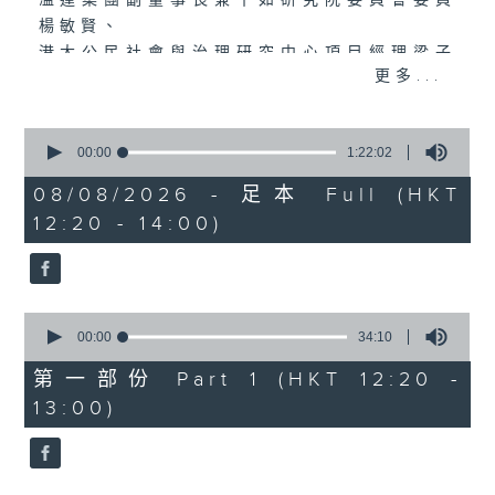
溢達集團副董事長兼十如研究院委員會委員
楊敏賢、
港大公民社會與治理研究中心項目經理梁子
更多...
謙(1220-1300)
天文台科學主任蔡振榮、黃浩宜(1330-
1400)
0
seconds
00:00
1:22:02
of
1
08/08/2026 - 足本 Full (HKT
hour,
12:20 - 14:00)
22
minutes,
2
seconds
0
seconds
00:00
34:10
of
34
第一部份 Part 1 (HKT 12:20 -
minutes,
13:00)
10
seconds