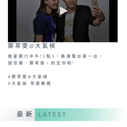
0
鄭萃雯@大氣候
seconds
of
逢星期六中午12點3，香港電台第一台，
0
seconds
胡世傑、鄭萃雯，約定你啦!
#鄭萃雯@大氣候
#大氣候 萃雯解碼
最新
LATEST