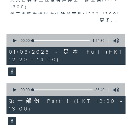
天文台科學主任羅曉輝博士、陳玉葆(1220-
1300)
勞工處職業環境衞生師吳志帆(1220-1300)
更多...
復創智能公司總監劉海峰(1330-1400)
0
seconds
00:00
1:24:36
of
1
01/08/2026 - 足本 Full (HKT
hour,
12:20 - 14:00)
24
minutes,
36
seconds
0
seconds
00:00
35:40
of
35
第一部份 Part 1 (HKT 12:20 -
minutes,
13:00)
40
seconds