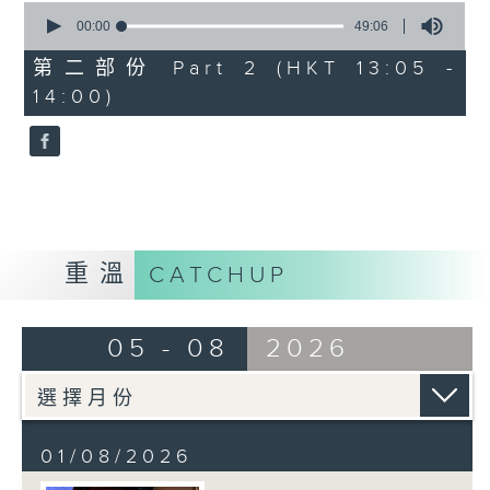
0
seconds
00:00
49:06
of
49
第二部份 Part 2 (HKT 13:05 -
minutes,
14:00)
6
seconds
重溫
CATCHUP
05 - 08
2026
01/08/2026