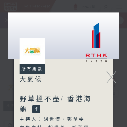
ENG
/
簡
×
全新 RTHK On The Go
取得
一手掌握 RTHK 電台、電視節目
所有集數
X
大氣候
大氣候
電台直播
野草搵不盡/ 香港海
所有集數
龜
主持人：胡世傑、鄭萃雯
您喜歡這個節目嗎?