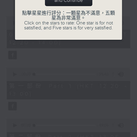
and Continue
更多...
復創智能公司總監劉海峰(1330-1400)
點擊星星進行評分：一顆星為不滿意，五顆
星為非常滿意。
0
Click on the stars to rate: One star is for not
seconds
00:00
1:24:36
satisfied, and Five stars is for very satisfied.
of
1
01/08/2026 - 足本 Full (HKT
hour,
12:20 - 14:00)
24
minutes,
36
seconds
0
seconds
00:00
35:40
of
35
第一部份 Part 1 (HKT 12:20 -
minutes,
13:00)
40
seconds
0
seconds
00:00
49:06
of
49