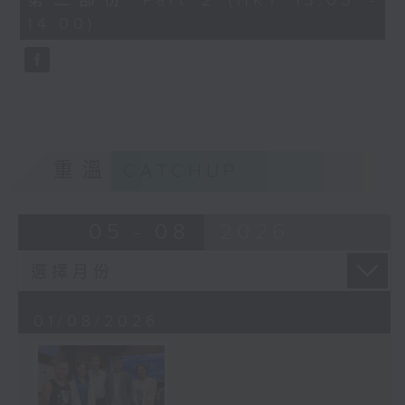
第二部份 Part 2 (HKT 13:05 -
minutes,
14:00)
6
seconds
重溫
CATCHUP
05 - 08
2026
01/08/2026