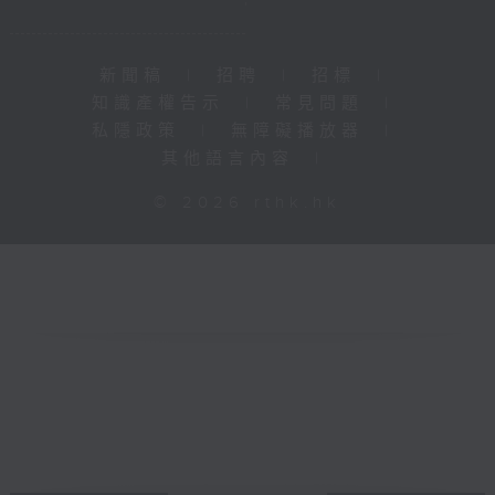
新聞稿
|
招聘
|
招標
|
知識產權告示
|
常見問題
|
私隱政策
|
無障礙播放器
|
其他語言內容
|
© 2026 rthk.hk