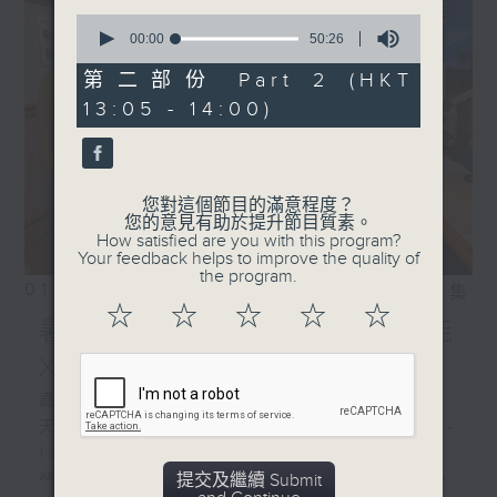
0
seconds
00:00
50:26
of
50
第二部份 Part 2 (HKT
minutes,
13:05 - 14:00)
26
seconds
您對這個節目的滿意程度？
您的意見有助於提升節目質素。
How satisfied are you with this program?
Your feedback helps to improve the quality of
the program.
01/08/2026
相片集
☆
☆
☆
☆
☆
暑熱指數你知幾多/ 人工智能
X冷氣系統
嘉賓:
天文台科學主任羅曉輝博士、陳玉葆(1220-
1300)
提交及繼續 Submit
勞工處職業環境衞生師吳志帆(1220-1300)