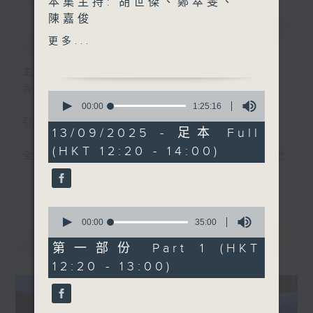
本集主持: 胡世傑、鄭萃雯、
陳嘉俊
簡介
GIST
更多...
嘉賓:
野草調查組織
主持人：胡世傑、鄭萃雯
WEEDsilience創辦人Ivy、
香港電台第一台 氣候及環境資訊節目
0
Homan(1220-1300)
seconds
00:00
1:25:16
of
香港海事博物館海洋探知館主
引言:
1
13/09/2025 - 足本 Full
管伍家恩博士(1330-1400)
hour,
(HKT 12:20 - 14:00)
25
全球暖化，迫在眉睫，實為世界一大趨勢。地
minutes,
球村出現這大氣候，香港人應如何面對，又能
16
更多...
seconds
否扭轉?且聽各路人馬分析、分享己見，從而
推己及人、身體力行，前瞻之餘，為地球為我
0
seconds
00:00
35:00
們的下一代盡一點力。
of
最新
LATEST
35
第一部份 Part 1 (HKT
minutes,
12:20 - 13:00)
0
seconds