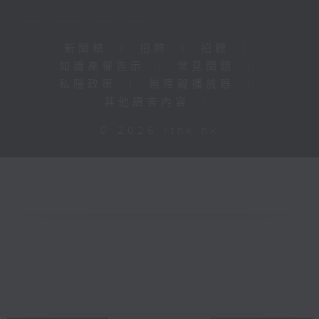
新聞稿
|
招聘
|
招標
|
知識產權告示
|
常見問題
|
私隱政策
|
無障礙播放器
|
其他語言內容
|
© 2026 rthk.hk