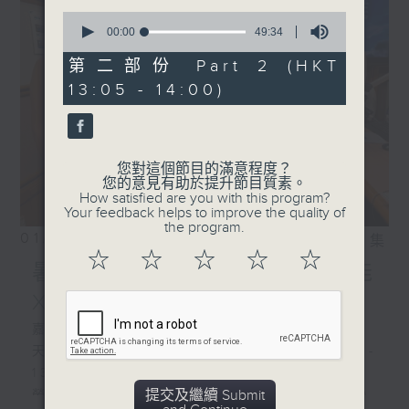
0
seconds
00:00
49:34
of
49
第二部份 Part 2 (HKT
minutes,
13:05 - 14:00)
34
seconds
您對這個節目的滿意程度？
您的意見有助於提升節目質素。
How satisfied are you with this program?
Your feedback helps to improve the quality of
the program.
01/08/2026
相片集
☆
☆
☆
☆
☆
暑熱指數你知幾多/ 人工智能
X冷氣系統
嘉賓:
天文台科學主任羅曉輝博士、陳玉葆(1220-
1300)
提交及繼續 Submit
勞工處職業環境衞生師吳志帆(1220-1300)