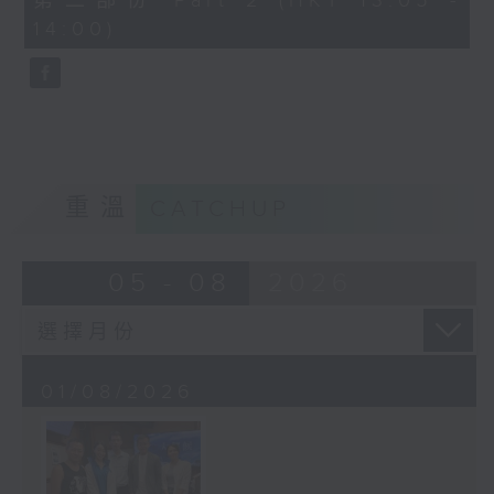
第二部份 Part 2 (HKT 13:05 -
minutes,
14:00)
6
seconds
重溫
CATCHUP
05 - 08
2026
01/08/2026