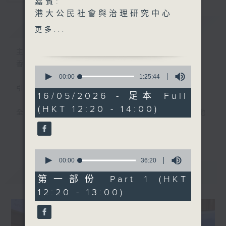
嘉賓:
港大公民社會與治理研究中心
簡介
GIST
助理總監戚曉麗、
更多...
思網絡創辦人鄭敏華、荔枝窩
村曾偉業村長 (1220-1300)
主持人：胡世傑、鄭萃雯
土力工程處總土力工程師高韻
香港電台第一台 氣候及環境資訊節目
0
儀(1330-1400)
seconds
00:00
1:25:44
of
引言:
1
16/05/2026 - 足本 Full
hour,
(HKT 12:20 - 14:00)
25
全球暖化，迫在眉睫，實為世界一大趨勢。地
minutes,
球村出現這大氣候，香港人應如何面對，又能
44
更多...
seconds
否扭轉?且聽各路人馬分析、分享己見，從而
推己及人、身體力行，前瞻之餘，為地球為我
0
seconds
00:00
36:20
們的下一代盡一點力。
of
最新
LATEST
36
第一部份 Part 1 (HKT
minutes,
12:20 - 13:00)
20
seconds