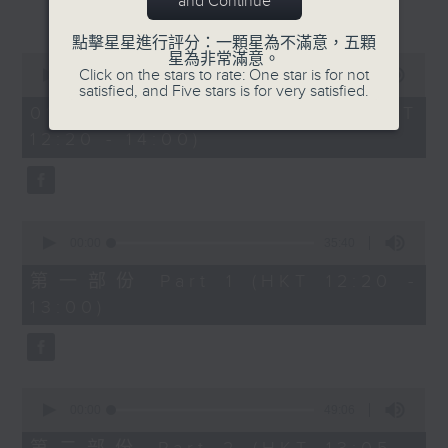
and Continue
更多...
復創智能公司總監劉海峰(1330-1400)
點擊星星進行評分：一顆星為不滿意，五顆
星為非常滿意。
0
Click on the stars to rate: One star is for not
seconds
00:00
1:24:36
satisfied, and Five stars is for very satisfied.
of
1
01/08/2026 - 足本 Full (HKT
hour,
12:20 - 14:00)
24
minutes,
36
seconds
0
seconds
00:00
35:40
of
35
第一部份 Part 1 (HKT 12:20 -
minutes,
13:00)
40
seconds
0
seconds
00:00
49:06
of
49