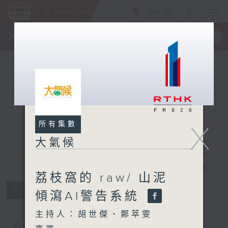
ENG
/
簡
×
全新 RTHK On The Go
取得
一手掌握 RTHK 電台、電視節目
所有集數
X
大氣候
大氣候
電台直播
荔枝窩的 raw/ 山泥
所有集數
傾瀉AI警告系統
主持人：胡世傑、鄭萃雯
您喜歡這個節目嗎?