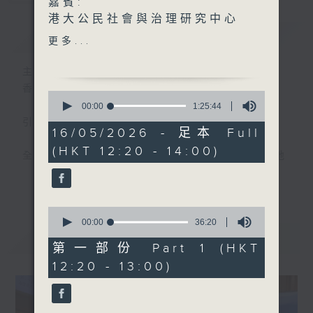
嘉賓:
港大公民社會與治理研究中心
簡介
GIST
助理總監戚曉麗、
更多...
思網絡創辦人鄭敏華、荔枝窩
村曾偉業村長 (1220-1300)
主持人：胡世傑、鄭萃雯
土力工程處總土力工程師高韻
香港電台第一台 氣候及環境資訊節目
0
儀(1330-1400)
seconds
00:00
1:25:44
of
引言:
1
16/05/2026 - 足本 Full
hour,
(HKT 12:20 - 14:00)
25
全球暖化，迫在眉睫，實為世界一大趨勢。地
minutes,
球村出現這大氣候，香港人應如何面對，又能
44
更多...
seconds
否扭轉?且聽各路人馬分析、分享己見，從而
推己及人、身體力行，前瞻之餘，為地球為我
0
seconds
00:00
36:20
們的下一代盡一點力。
of
最新
LATEST
36
第一部份 Part 1 (HKT
minutes,
12:20 - 13:00)
20
seconds