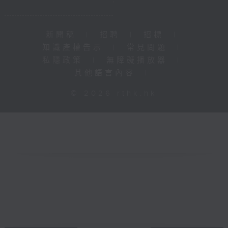
新聞稿
|
招聘
|
招標
|
知識產權告示
|
常見問題
|
私隱政策
|
無障礙播放器
|
其他語言內容
|
© 2026 rthk.hk