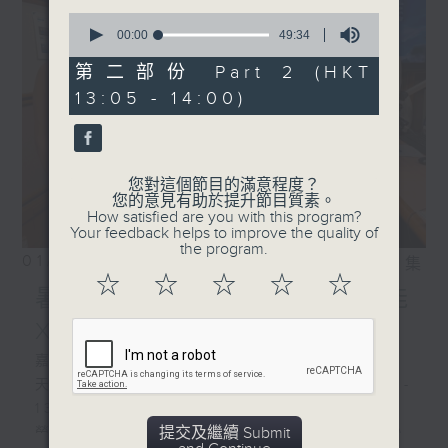
0
seconds
00:00
49:34
of
49
第二部份 Part 2 (HKT
minutes,
13:05 - 14:00)
34
seconds
您對這個節目的滿意程度？
您的意見有助於提升節目質素。
How satisfied are you with this program?
Your feedback helps to improve the quality of
the program.
01/08/2026
相片集
☆
☆
☆
☆
☆
暑熱指數你知幾多/ 人工智能
X冷氣系統
嘉賓:
天文台科學主任羅曉輝博士、陳玉葆(1220-
1300)
提交及繼續 Submit
勞工處職業環境衞生師吳志帆(1220-1300)