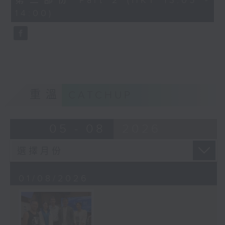
第二部份 Part 2 (HKT 13:05 -
minutes,
14:00)
6
seconds
重溫
CATCHUP
05 - 08
2026
01/08/2026