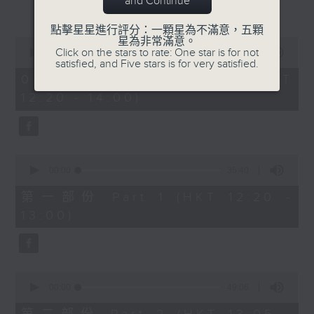
and Continue
更多...
復創智能公司總監劉海峰(1330-1400)
點擊星星進行評分：一顆星為不滿意，五顆
星為非常滿意。
0
Click on the stars to rate: One star is for not
seconds
00:00
1:24:36
satisfied, and Five stars is for very satisfied.
of
1
01/08/2026 - 足本 Full (HKT
hour,
12:20 - 14:00)
24
minutes,
36
seconds
0
seconds
00:00
35:40
of
35
第一部份 Part 1 (HKT 12:20 -
minutes,
13:00)
40
seconds
0
seconds
00:00
49:06
of
49