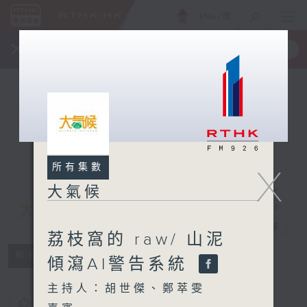
ENG
/
簡
×
全新 RTHK On The Go
取得
一手掌握 RTHK 電台、電視節目
所有集數
X
大氣候
大氣候
電台直播
荔枝窩的 raw/ 山泥
所有集數
傾瀉AI警告系統
主持人：胡世傑、鄭萃雯
您喜歡這個節目嗎?