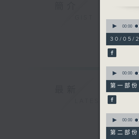
寶血會上智
簡介
GIST
0
seconds
00:00
of
1
30/05/2
hour,
23
minutes,
39
seconds
90%
0
seconds
00:00
of
33
第一部份 P
最新
minutes,
40
seconds
LATEST
90%
0
seconds
00:00
of
50
第二部份 P
minutes,