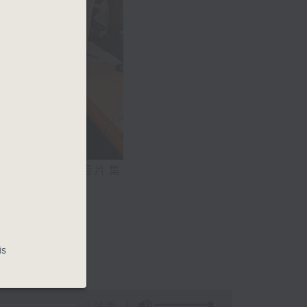
相片集
氣系統
0)
is
1:24:36