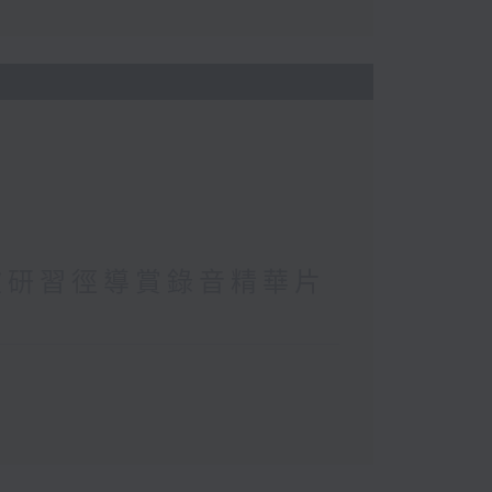
坡研習徑導賞錄音精華片