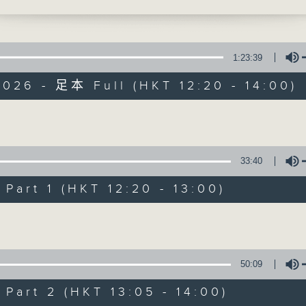
英文書院中二學生伍洛瑤及黃紫淑(1330-1400
引言:
1:23:39
全球暖化，迫在眉睫，實為世界一大趨勢。
026 - 足本 Full (HKT 12:20 - 14:00)
對，又能否扭轉?且聽各路人馬分析、分享
餘，為地球為我們的下一代盡一點力。
Volume
33:40
art 1 (HKT 12:20 - 13:00)
Volume
50:09
art 2 (HKT 13:05 - 14:00)