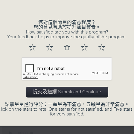
Volume
您對這個節目的滿意程度？
您的意見有助於提升節目質素。
How satisfied are you with this program?
Your feedback helps to improve the quality of the program.
☆
☆
☆
☆
☆
01/08/2026
暑熱指數你知幾多/ 人工智能X冷
提交及繼續 Submit and Continue
嘉賓:
點擊星星進行評分：一顆星為不滿意，五顆星為非常滿意。
天文台科學主任羅曉輝博士、陳玉葆(1220-130
lick on the stars to rate: One star is for not satisfied, and Five stars 
勞工處職業環境衞生師吳志帆(1220-1300)
for very satisfied.
復創智能公司總監劉海峰(1330-1400)
0
seconds
00:00