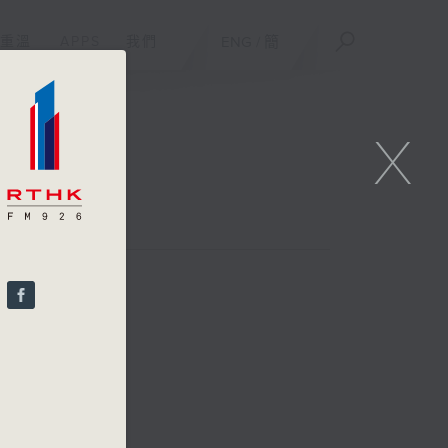
重溫
APPS
我們
ENG
/
簡
X
戰
)