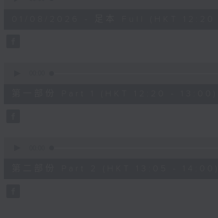
of
1
01/08/2026 - 足本 Full (HKT 12:20 
hour,
24
minutes,
36
seconds
Volume
90%
0
seconds
00:00
of
35
第一部份 Part 1 (HKT 12:20 - 13:00)
minutes,
40
seconds
Volume
90%
0
seconds
00:00
of
49
第二部份 Part 2 (HKT 13:05 - 14:00
minutes,
6
seconds
Volume
90%