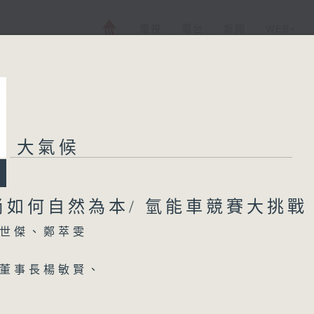
電視
電台
新聞
WEB+
大氣候
大氣候
所有集數
尚如何自然為本/ 氫能車競賽大挑
世傑、鄭萃雯
您喜歡這個節目嗎?
董事長楊敏賢、
主持人：胡世傑、鄭萃雯
會與治理研究中心項目經理梁子謙(1220-1300
術秘書吳家煒(1330-1400)
香港電台第一台 氣候及環境資訊節目