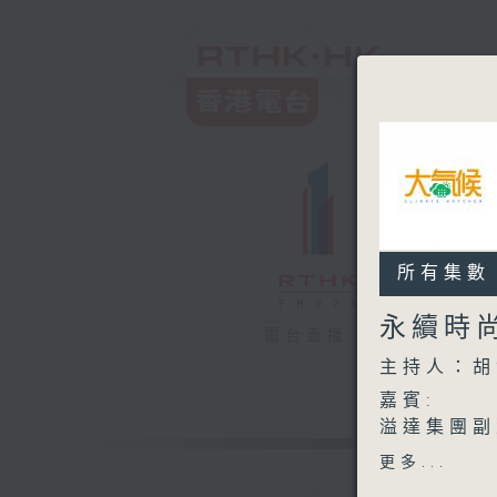
所有集數
永續時
電台直播
主持人：胡
嘉賓:
溢達集團副
港大公民社
更多...
機電工程署技