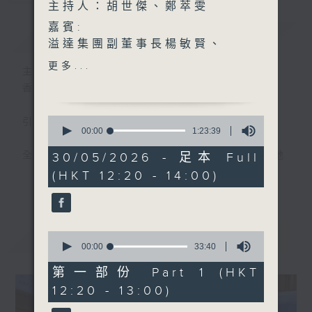
主持人：胡世傑、鄭萃雯
嘉賓:
簡介
GIST
溢達集團副董事長楊敏賢、
港大公民社會與治理研究中心
更多...
主持人：胡世傑、鄭萃雯
項目經理梁子謙(1220-
香港電台第一台 氣候及環境資訊節目
1300)
機電工程署技術秘書吳家煒
0
引言:
(1330-1400)
seconds
00:00
1:23:39
of
寶血會上智英文書院中二學生
1
全球暖化，迫在眉睫，實為世界一大趨勢。地
30/05/2026 - 足本 Full
伍洛瑤及黃紫淑(1330-
hour,
球村出現這大氣候，香港人應如何面對，又能
(HKT 12:20 - 14:00)
23
1400)
更多...
minutes,
否扭轉?且聽各路人馬分析、分享己見，從而
39
推己及人、身體力行，前瞻之餘，為地球為我
seconds
們的下一代盡一點力。
最新
LATEST
0
seconds
00:00
33:40
of
33
第一部份 Part 1 (HKT
minutes,
12:20 - 13:00)
40
seconds