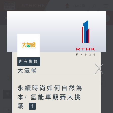
ENG
/
簡
×
全新 RTHK On The Go
取得
一手掌握 RTHK 電台、電視節目
所有集數
X
大氣候
大氣候
電台直播
永續時尚如何自然為
所有集數
本/ 氫能車競賽大挑
戰
您喜歡這個節目嗎?