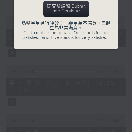
更多...
復創智能公司總監劉海峰(1330-1400)
提交及繼續 Submit
and Continue
0
seconds
00:00
1:24:36
點擊星星進行評分：一顆星為不滿意，五顆
of
星為非常滿意。
1
Click on the stars to rate: One star is for not
01/08/2026 - 足本 Full (HKT
hour,
satisfied, and Five stars is for very satisfied.
12:20 - 14:00)
24
minutes,
36
seconds
0
seconds
00:00
35:40
of
35
第一部份 Part 1 (HKT 12:20 -
minutes,
13:00)
40
seconds
0
seconds
00:00
49:06
of
49