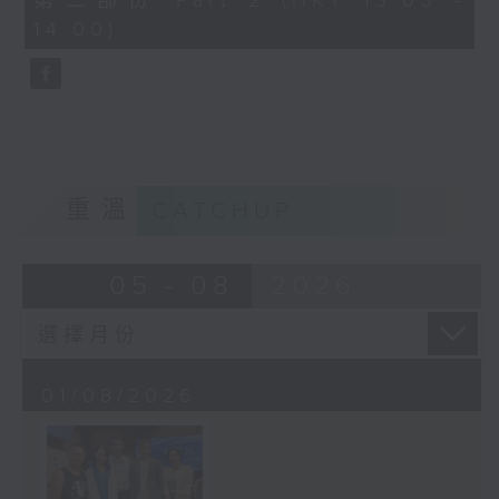
第二部份 Part 2 (HKT 13:05 -
minutes,
14:00)
6
seconds
重溫
CATCHUP
05 - 08
2026
01/08/2026