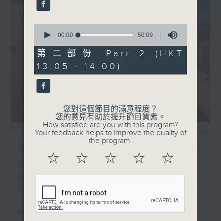
0
seconds
00:00
50:09
of
50
第二部份 Part 2 (HKT
minutes,
13:05 - 14:00)
9
seconds
您對這個節目的滿意程度？
您的意見有助於提升節目質素。
How satisfied are you with this program?
01/08/2026
相片集
Your feedback helps to improve the quality of
the program.
暑熱指數你知幾多/ 人工智能
☆
☆
☆
☆
☆
X冷氣系統
嘉賓:
天文台科學主任羅曉輝博士、陳玉葆(1220-
1300)
勞工處職業環境衞生師吳志帆(1220-1300)