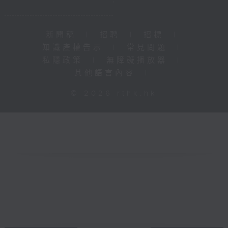
新聞稿
|
招聘
|
招標
|
知識產權告示
|
常見問題
|
私隱政策
|
無障礙播放器
|
其他語言內容
|
© 2026 rthk.hk