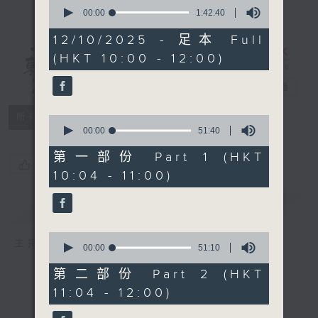
0
seconds
00:00
1:42:40
of
1
12/10/2025 - 足本 Full
hour,
(HKT 10:00 - 12:00)
42
講東講西 - 週
minutes,
40
日版
電台直播
seconds
所有集數
0
seconds
00:00
51:40
of
51
第一部份 Part 1 (HKT
您喜歡這個節目嗎?
minutes,
10:04 - 11:00)
40
seconds
簡介
GIST
0
主持人：文潔華、馬鼎盛、詹益光
seconds
00:00
51:10
of
51
第二部份 Part 2 (HKT
minutes,
11:04 - 12:00)
10
seconds