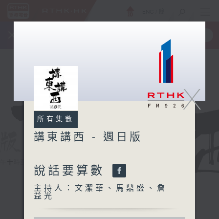
ENG
/
簡
×
全新 RTHK On The Go
取得
一手掌握 RTHK 電台、電視節目
X
所有集數
講東講西 - 週日版
說話要算數
主持人：文潔華、馬鼎盛、詹
益光