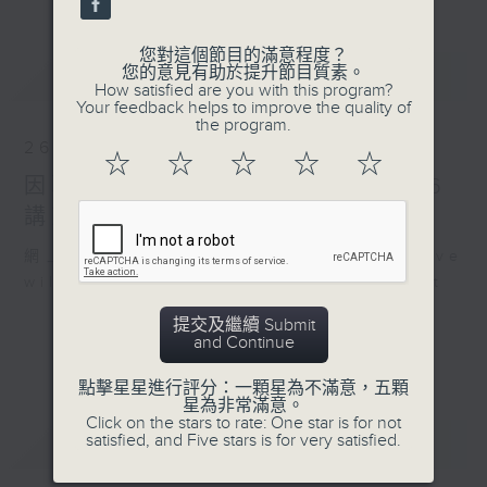
您對這個節目的滿意程度？
最新
您的意見有助於提升節目質素。
LATEST
How satisfied are you with this program?
Your feedback helps to improve the quality of
the program.
26/07/2026
☆
☆
☆
☆
☆
因聯播颱風特備節目，26/7/2026
講東講西暫停，敬請留意
網上直播完畢稍後提供節目重溫。 Archive
will be available after live webcast
提交及繼續 Submit
and Continue
點擊星星進行評分：一顆星為不滿意，五顆
星為非常滿意。
Click on the stars to rate: One star is for not
重溫
satisfied, and Five stars is for very satisfied.
CATCHUP