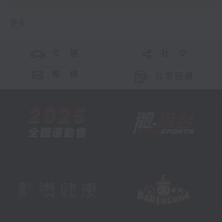
更多 ...
交 通
社 交
聯 絡
公眾回饋