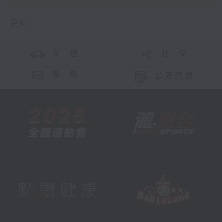
更多 ...
交 通
社 交
聯 絡
公眾回饋