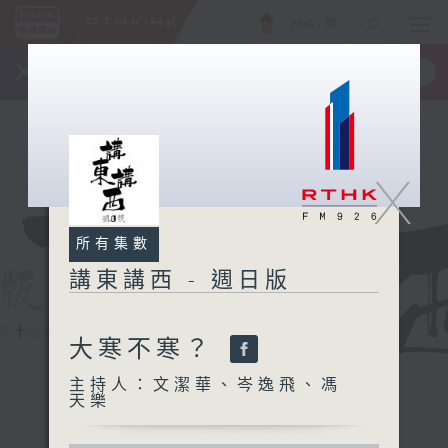
ENG
/
簡
×
全新 RTHK On The Go
取得
一手掌握 RTHK 電台、電視節目
X
所有集數
講東講西 - 週日版
大寒不寒？
主持人：文潔華、岑逸飛、馮
天樂