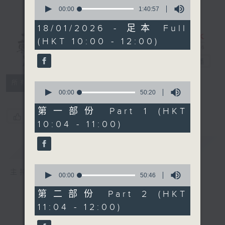
0
seconds
00:00
1:40:57
of
1
18/01/2026 - 足本 Full
hour,
(HKT 10:00 - 12:00)
40
講東講西 - 週
minutes,
57
日版
電台直播
seconds
所有集數
0
seconds
00:00
50:20
of
50
第一部份 Part 1 (HKT
您喜歡這個節目嗎?
minutes,
10:04 - 11:00)
20
seconds
簡介
GIST
0
主持人：文潔華、岑逸飛、馮天樂
seconds
00:00
50:46
of
50
第二部份 Part 2 (HKT
minutes,
11:04 - 12:00)
46
seconds