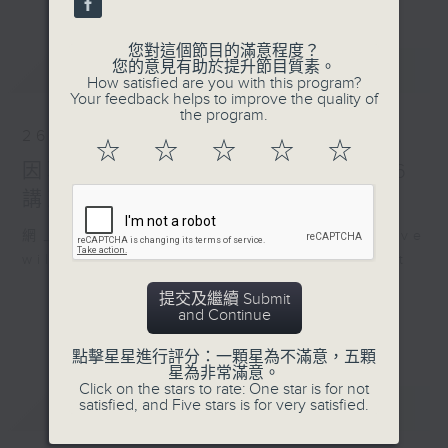
您對這個節目的滿意程度？
最新
您的意見有助於提升節目質素。
LATEST
How satisfied are you with this program?
Your feedback helps to improve the quality of
the program.
26/07/2026
☆
☆
☆
☆
☆
因聯播颱風特備節目，26/7/2026
講東講西暫停，敬請留意
網上直播完畢稍後提供節目重溫。 Archive
will be available after live webcast
提交及繼續 Submit
and Continue
點擊星星進行評分：一顆星為不滿意，五顆
星為非常滿意。
Click on the stars to rate: One star is for not
重溫
satisfied, and Five stars is for very satisfied.
CATCHUP