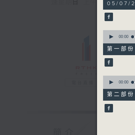
1
05/07/2
hour,
42
minutes,
50
seconds
90%
0
seconds
00:00
of
51
第一部份 P
minutes,
40
seconds
90%
0
seconds
00:00
電台直播
of
51
第二部份 P
minutes,
20
seconds
90%
簡介