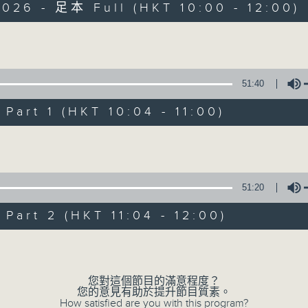
026 - 足本 Full (HKT 10:00 - 12:00)
Volume
51:40
art 1 (HKT 10:04 - 11:00)
講東講西 - 週日版
Volume
所有集數
51:20
您喜歡這個節目嗎?
art 2 (HKT 11:04 - 12:00)
Volume
主持人：文潔華、邱逸、詹益光
您對這個節目的滿意程度？
您的意見有助於提升節目質素。
How satisfied are you with this program?