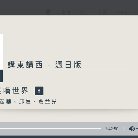
電視
電台
新聞
WEB+
講東講西 - 週日版
樣嘆世界
潔華、邱逸、詹益光
1:42:50