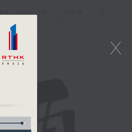
重溫
APPS
我們
ENG
/
簡
X