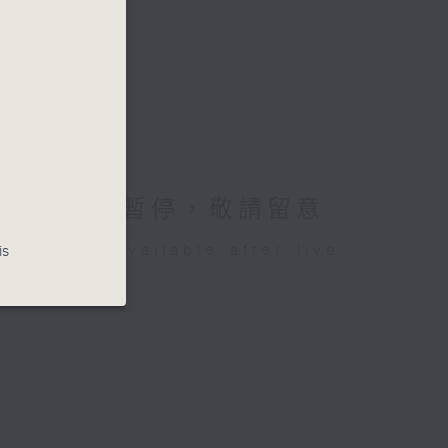
26講東講西暫停，敬請留意
be available after live
is