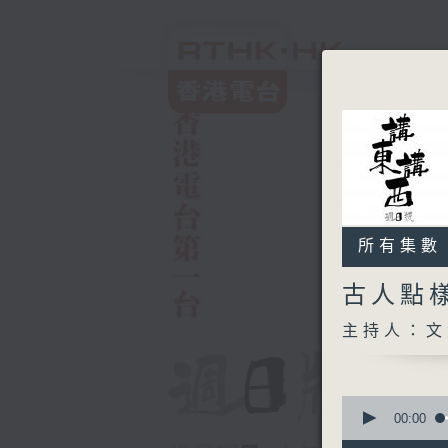
所有集數
古人點
主持人：文
0
seconds
00:00
of