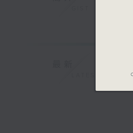
GIST
最新
C
LATEST