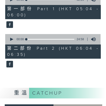
of
52
第一部份 Part 1 (HKT 05:04 -
minutes,
06:00)
20
seconds
0
seconds
00:00
24:58
of
24
第二部份 Part 2 (HKT 06:04 -
minutes,
06:35)
58
seconds
重溫
CATCHUP