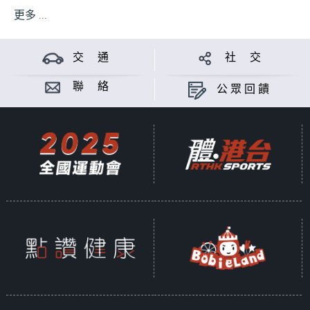
更多 ...
交 通
社 交
聯 絡
公眾回饋