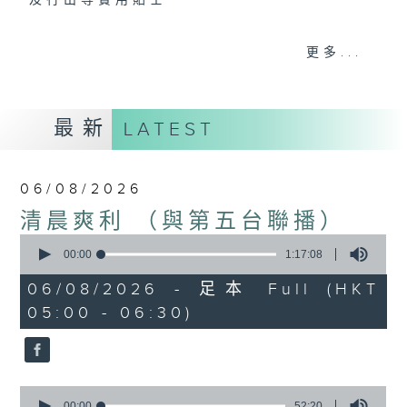
及行山等實用貼士
更多...
清晨爽利之齊齊做早操
最新
LATEST
06/08/2026
清晨爽利 （與第五台聯播）
0
seconds
00:00
1:17:08
of
1
06/08/2026 - 足本 Full (HKT
hour,
05:00 - 06:30)
17
minutes,
8
seconds
0
seconds
00:00
52:20