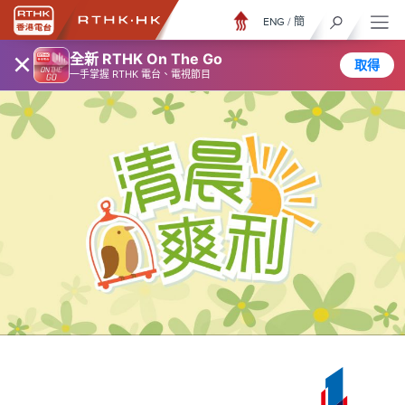
ENG
/
簡
×
全新 RTHK On The Go
取得
一手掌握 RTHK 電台、電視節目