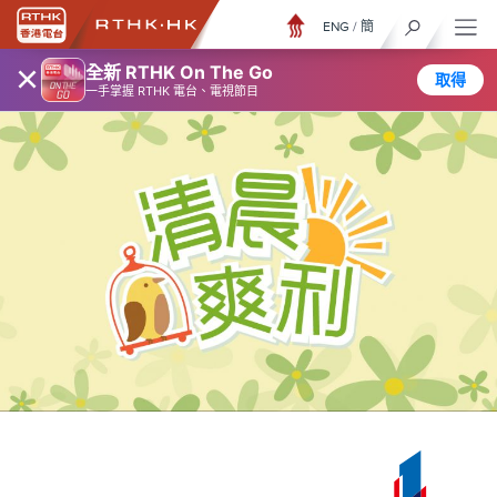
ENG
/
簡
×
全新 RTHK On The Go
取得
一手掌握 RTHK 電台、電視節目