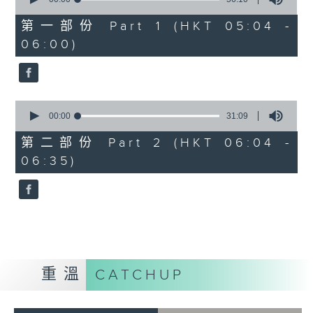
of
56
第一部份 Part 1 (HKT 05:04 -
minutes,
06:00)
10
seconds
0
seconds
00:00
31:09
of
31
第二部份 Part 2 (HKT 06:04 -
minutes,
06:35)
9
seconds
重溫
CATCHUP