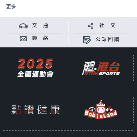
更多 ...
交 通
社 交
聯 絡
公眾回饋