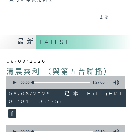
及行山等實用貼士
更多...
清晨爽利之齊齊做早操
最新
LATEST
08/08/2026
清晨爽利 （與第五台聯播）
0
seconds
00:00
1:27:00
of
1
08/08/2026 - 足本 Full (HKT
hour,
05:04 - 06:35)
27
minutes,
0
seconds
0
seconds
00:00
56:10