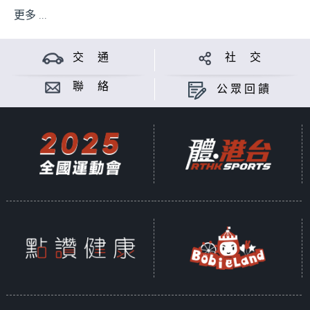
更多 ...
交 通
社 交
聯 絡
公眾回饋