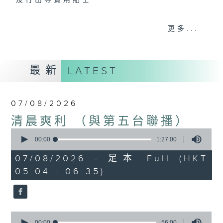
及行山等實用貼士
更多...
清晨爽利之齊齊做早操
最新
LATEST
07/08/2026
清晨爽利 （與第五台聯播）
0
seconds
00:00
1:27:00
of
1
07/08/2026 - 足本 Full (HKT
hour,
05:04 - 06:35)
27
minutes,
0
seconds
0
seconds
00:00
56:00