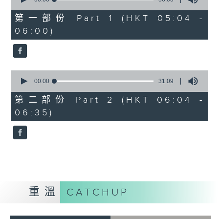
of
56
第一部份 Part 1 (HKT 05:04 -
minutes,
06:00)
0
seconds
0
seconds
00:00
31:09
of
31
第二部份 Part 2 (HKT 06:04 -
minutes,
06:35)
9
seconds
重溫
CATCHUP