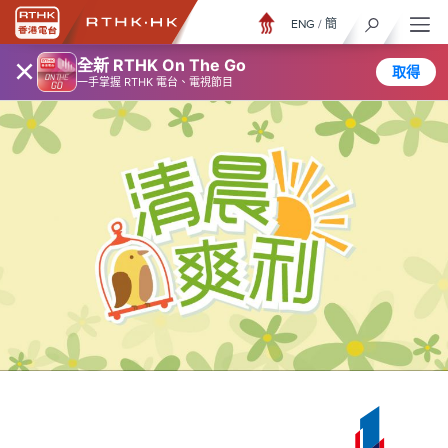
ENG
/
簡
×
全新 RTHK On The Go
取得
一手掌握 RTHK 電台、電視節目