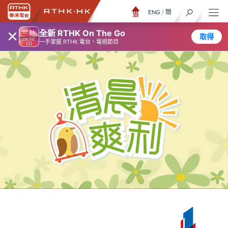
ENG
/
簡
×
全新 RTHK On The Go
取得
一手掌握 RTHK 電台、電視節目