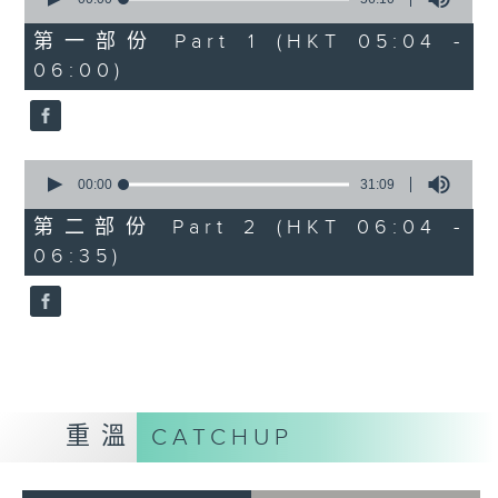
of
56
第一部份 Part 1 (HKT 05:04 -
minutes,
06:00)
10
seconds
0
seconds
00:00
31:09
of
31
第二部份 Part 2 (HKT 06:04 -
minutes,
06:35)
9
seconds
重溫
CATCHUP