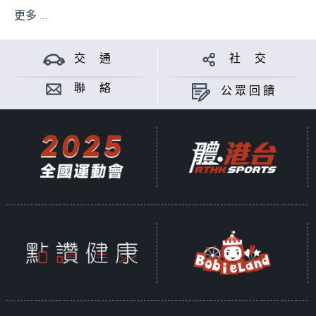
更多 ...
交 通
社 交
聯 絡
公眾回饋