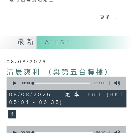
及行山等實用貼士
更多...
清晨爽利之齊齊做早操
最新
LATEST
08/08/2026
清晨爽利 （與第五台聯播）
0
seconds
00:00
1:27:00
of
1
08/08/2026 - 足本 Full (HKT
hour,
05:04 - 06:35)
27
minutes,
0
seconds
0
seconds
00:00
56:10