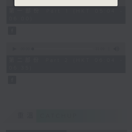
of
56
第一部份 Part 1 (HKT 05:04 -
minutes,
06:00)
10
seconds
0
seconds
00:00
31:09
of
31
第二部份 Part 2 (HKT 06:04 -
minutes,
06:35)
9
seconds
重溫
CATCHUP