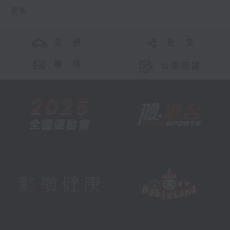
更多 ...
交 通
社 交
聯 絡
公眾回饋