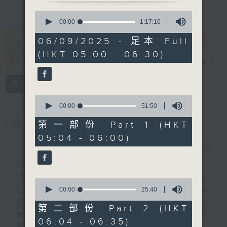
0
seconds
00:00
1:17:10
of
1
06/09/2025 - 足本 Full
hour,
清晨爽利 （與
(HKT 05:00 - 06:30)
17
第五台聯播）
電台直播
minutes,
10
seconds
聯絡
所有集數
0
seconds
00:00
51:50
of
您喜歡這個節目嗎?
51
第一部份 Part 1 (HKT
minutes,
05:04 - 06:00)
50
seconds
簡介
GIST
「清晨爽利」節目內容豐富，集保健、生活及
0
seconds
00:00
25:40
社會資訊等元素於一身。主要環節有：「健健
of
康康在清晨」 由 專業導師教授不同類型的
25
第二部份 Part 2 (HKT
minutes,
養生運動、保健常識、運動時需要注意的事項
06:04 - 06:35)
40