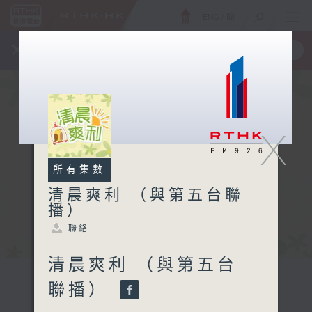
ENG
/
簡
×
全新 RTHK On The Go
取得
一手掌握 RTHK 電台、電視節目
X
所有集數
清晨爽利 （與第五台聯
播）
聯絡
清晨爽利 （與第五台
聯播）