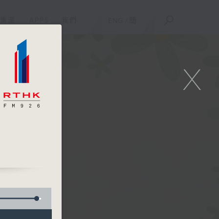
重溫
APPS
我們
ENG
/
簡
X