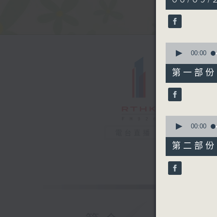
hour,
17
minutes,
10
seconds
90%
0
seconds
00:00
of
51
第一部份 P
minutes,
50
seconds
90%
0
seconds
00:00
電台直播
of
25
第二部份 P
minutes,
40
seconds
90%