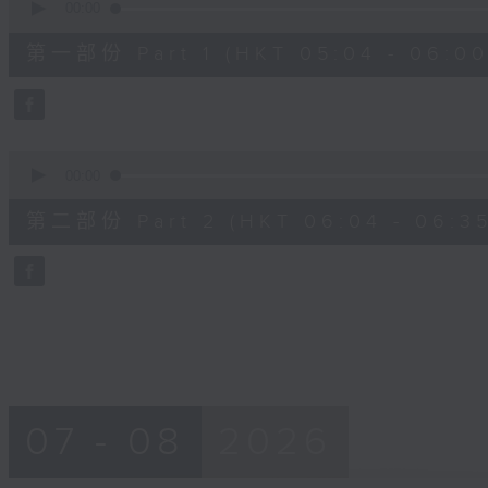
seconds
00:00
of
56
第一部份 Part 1 (HKT 05:04 - 06:00
minutes,
10
seconds
Volume
90%
0
seconds
00:00
of
31
第二部份 Part 2 (HKT 06:04 - 06:35
minutes,
9
seconds
Volume
90%
07 - 08
2026