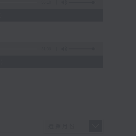
56:10
)
31:09
)