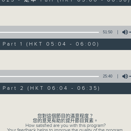
Volume
51:50
art 1 (HKT 05:04 - 06:00)
清晨爽利 （與第
Volume
聯絡
所有集數
25:40
art 2 (HKT 06:04 - 06:35)
您喜歡這個節目嗎?
Volume
「清晨爽利」節目內容豐富，集保健、生活
您對這個節目的滿意程度？
您的意見有助於提升節目質素。
「健健康康在清晨」 由 專業導師教授不同
How satisfied are you with this program?
Your feedback helps to improve the quality of the program.