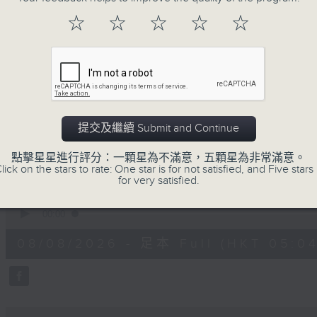
注意的事項 及行山等實用貼士
☆
☆
☆
☆
☆
清晨爽利之齊齊做早操
提交及繼續 Submit and Continue
08/08/2026
點擊星星進行評分：一顆星為不滿意，五顆星為非常滿意。
lick on the stars to rate: One star is for not satisfied, and Five stars 
for very satisfied.
清晨爽利 （與第五台聯播）
0
seconds
00:00
of
1
08/08/2026 - 足本 Full (HKT 05:04
hour,
27
minutes,
0
seconds
Volume
90%
0