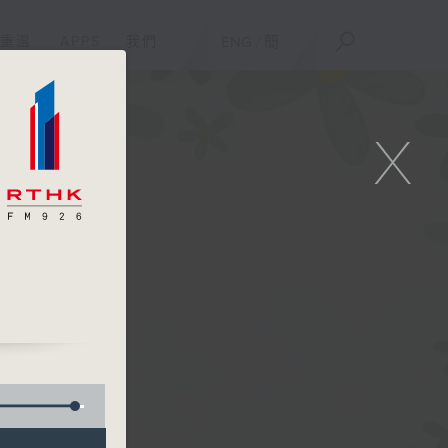
重溫
APPS
我們
ENG
/
簡
X