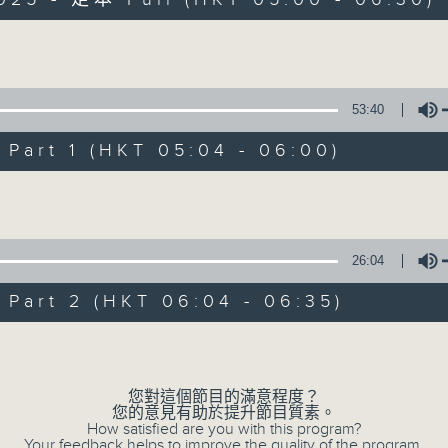
Volume
53:40
art 1 (HKT 05:04 - 06:00)
清晨爽利 （與第
Volume
聯絡
所有集數
26:04
art 2 (HKT 06:04 - 06:35)
您喜歡這個節目嗎?
Volume
「清晨爽利」節目內容豐富，集保健、生活
您對這個節目的滿意程度？
您的意見有助於提升節目質素。
「健健康康在清晨」 由 專業導師教授不同
How satisfied are you with this program?
Your feedback helps to improve the quality of the program.