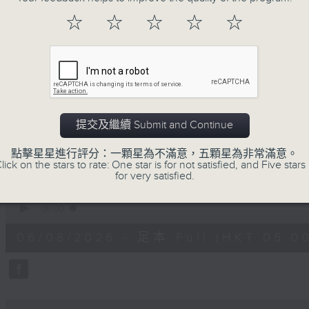
注意的事項 及行山等實用貼士
☆
☆
☆
☆
☆
清晨爽利之齊齊做早操
提交及繼續 Submit and Continue
06/08/2026
點擊星星進行評分：一顆星為不滿意，五顆星為非常滿意。
lick on the stars to rate: One star is for not satisfied, and Five stars 
for very satisfied.
清晨爽利 （與第五台聯播）
0
seconds
00:00
of
1
06/08/2026 - 足本 Full (HKT 05:00
hour,
17
minutes,
8
seconds
Volume
90%
0