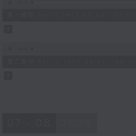
seconds
00:00
of
52
第一部份 Part 1 (HKT 05:04 - 06:00
minutes,
20
seconds
Volume
90%
0
seconds
00:00
of
24
第二部份 Part 2 (HKT 06:04 - 06:35
minutes,
58
seconds
Volume
90%
07 - 08
2026