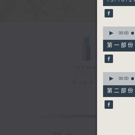
hour,
19
minutes,
34
seconds
90%
0
seconds
00:00
of
53
第一部份 P
minutes,
40
seconds
90%
0
seconds
00:00
電台直播
of
26
第二部份 P
minutes,
4
seconds
90%