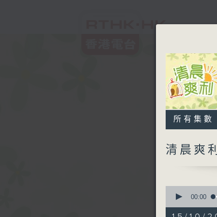
所有集數
清晨爽
0
seconds
00:00
of
1
15/10/2