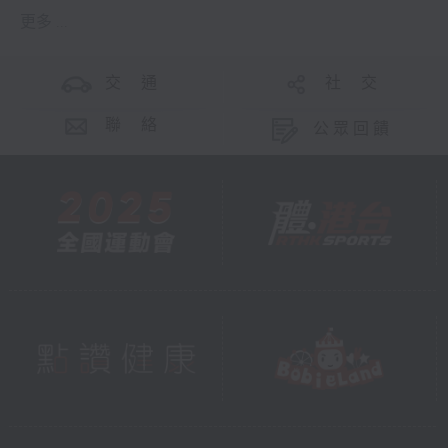
更多 ...
交 通
社 交
聯 絡
公眾回饋