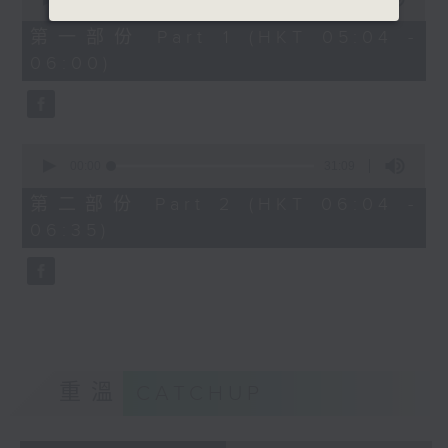
of
56
第一部份 Part 1 (HKT 05:04 -
minutes,
06:00)
0
seconds
0
seconds
00:00
31:09
of
31
第二部份 Part 2 (HKT 06:04 -
minutes,
06:35)
9
seconds
重溫
CATCHUP