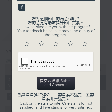
及行山等實用貼士
seconds
更多...
您對這個節目的滿意程度？
您的意見有助於提升節目質素。
How satisfied are you with this program?
清晨爽利之齊齊做早操
Your feedback helps to improve the quality of
最新
LATEST
the program.
☆
☆
☆
☆
☆
07/08/2026
清晨爽利 （與第五台聯播）
0
seconds
00:00
1:27:00
of
1
07/08/2026 - 足本 Full (HKT
提交及繼續 Submit
hour,
and Continue
05:04 - 06:35)
27
minutes,
0
點擊星星進行評分：一顆星為不滿意，五顆
seconds
星為非常滿意。
Click on the stars to rate: One star is for not
satisfied, and Five stars is for very satisfied.
0
seconds
00:00
56:00