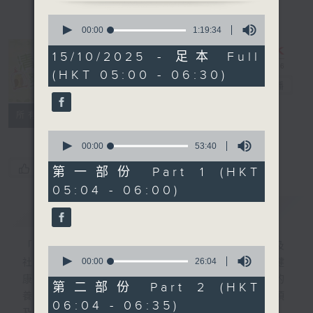
0
seconds
00:00
1:19:34
of
1
15/10/2025 - 足本 Full
hour,
清晨爽利 （與
(HKT 05:00 - 06:30)
19
第五台聯播）
電台直播
minutes,
34
seconds
聯絡
所有集數
0
seconds
00:00
53:40
of
您喜歡這個節目嗎?
53
第一部份 Part 1 (HKT
minutes,
05:04 - 06:00)
40
seconds
簡介
GIST
「清晨爽利」節目內容豐富，集保健、生活及
0
seconds
00:00
26:04
社會資訊等元素於一身。主要環節有：「健健
of
康康在清晨」 由 專業導師教授不同類型的
26
第二部份 Part 2 (HKT
minutes,
養生運動、保健常識、運動時需要注意的事項
06:04 - 06:35)
4