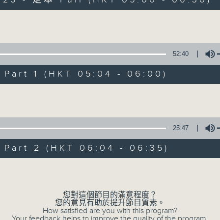
Volume
52:40
art 1 (HKT 05:04 - 06:00)
清晨爽利 （與第
Volume
聯絡
所有集數
25:47
art 2 (HKT 06:04 - 06:35)
您喜歡這個節目嗎?
Volume
「清晨爽利」節目內容豐富，集保健、生活
您對這個節目的滿意程度？
您的意見有助於提升節目質素。
「健健康康在清晨」 由 專業導師教授不同
How satisfied are you with this program?
Your feedback helps to improve the quality of the program.