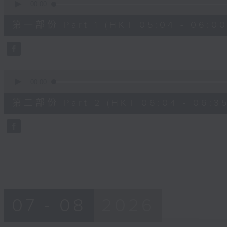
seconds
00:00
of
56
第一部份 Part 1 (HKT 05:04 - 06:00
minutes,
0
seconds
Volume
90%
0
seconds
00:00
of
31
第二部份 Part 2 (HKT 06:04 - 06:35
minutes,
9
seconds
Volume
90%
07 - 08
2026