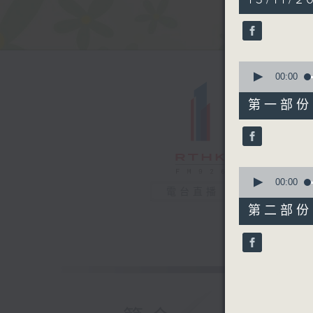
hour,
18
minutes,
7
seconds
90%
0
seconds
00:00
of
52
第一部份 P
minutes,
40
seconds
90%
0
seconds
00:00
電台直播
of
25
第二部份 P
minutes,
47
seconds
90%