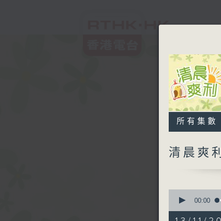
所有集數
清晨爽
0
seconds
00:00
of
1
13/11/2