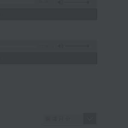
56:00
)
31:09
)