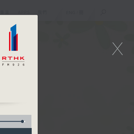
重溫
APPS
我們
ENG
/
簡
X