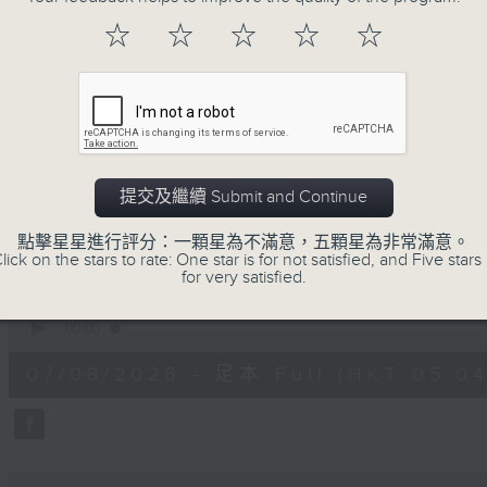
注意的事項 及行山等實用貼士
☆
☆
☆
☆
☆
清晨爽利之齊齊做早操
提交及繼續 Submit and Continue
07/08/2026
點擊星星進行評分：一顆星為不滿意，五顆星為非常滿意。
lick on the stars to rate: One star is for not satisfied, and Five stars 
for very satisfied.
清晨爽利 （與第五台聯播）
0
seconds
00:00
of
1
07/08/2026 - 足本 Full (HKT 05:04
hour,
27
minutes,
0
seconds
Volume
90%
0