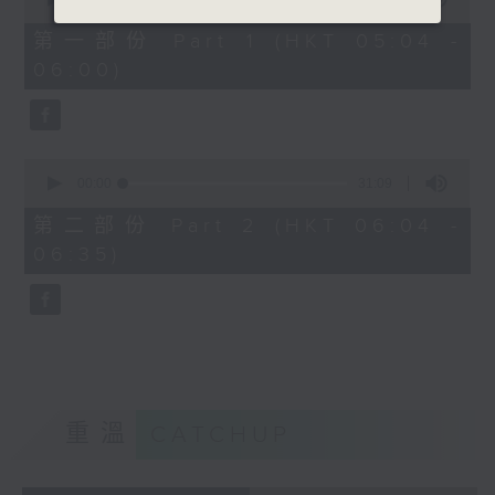
of
56
第一部份 Part 1 (HKT 05:04 -
minutes,
06:00)
10
seconds
0
seconds
00:00
31:09
of
31
第二部份 Part 2 (HKT 06:04 -
minutes,
06:35)
9
seconds
重溫
CATCHUP