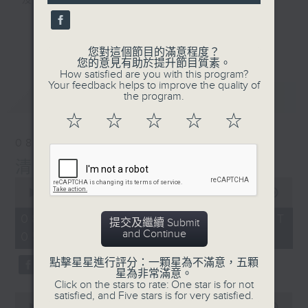
及行山等實用貼士
seconds
更多...
您對這個節目的滿意程度？
您的意見有助於提升節目質素。
How satisfied are you with this program?
清晨爽利之齊齊做早操
Your feedback helps to improve the quality of
最新
LATEST
the program.
☆
☆
☆
☆
☆
08/08/2026
清晨爽利 （與第五台聯播）
0
seconds
00:00
1:27:00
of
1
08/08/2026 - 足本 Full (HKT
提交及繼續 Submit
hour,
and Continue
05:04 - 06:35)
27
minutes,
0
點擊星星進行評分：一顆星為不滿意，五顆
seconds
星為非常滿意。
Click on the stars to rate: One star is for not
satisfied, and Five stars is for very satisfied.
0
seconds
00:00
56:10