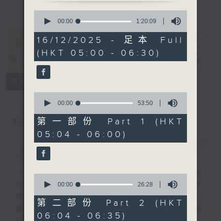
0
seconds
00:00
1:20:09
of
1
16/12/2025 - 足本 Full
hour,
清晨爽利 （與
(HKT 05:00 - 06:30)
20
第五台聯播）
電台直播
minutes,
9
seconds
聯絡
所有集數
0
seconds
00:00
53:50
of
您喜歡這個節目嗎?
53
第一部份 Part 1 (HKT
minutes,
05:04 - 06:00)
50
seconds
簡介
GIST
「清晨爽利」節目內容豐富，集保健、生活及
0
seconds
00:00
26:28
社會資訊等元素於一身。主要環節有：「健健
of
康康在清晨」 由 專業導師教授不同類型的
26
第二部份 Part 2 (HKT
minutes,
養生運動、保健常識、運動時需要注意的事項
06:04 - 06:35)
28