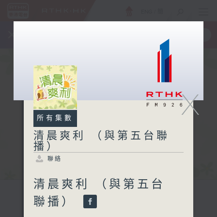
ENG
/
簡
×
全新 RTHK On The Go
取得
一手掌握 RTHK 電台、電視節目
X
所有集數
清晨爽利 （與第五台聯
播）
聯絡
清晨爽利 （與第五台
聯播）