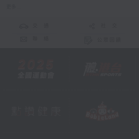
更多 ...
交 通
社 交
聯 絡
公眾回饋