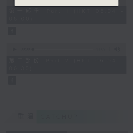
of
56
第一部份 Part 1 (HKT 05:04 -
minutes,
06:00)
9
seconds
0
seconds
00:00
31:09
of
31
第二部份 Part 2 (HKT 06:04 -
minutes,
06:35)
9
seconds
重溫
CATCHUP