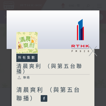
ENG
/
簡
×
全新 RTHK On The Go
取得
一手掌握 RTHK 電台、電視節目
X
所有集數
清晨爽利 （與第五台聯
播）
聯絡
清晨爽利 （與第五台
聯播）