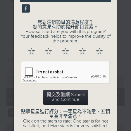
及行山等實用貼士
seconds
更多...
您對這個節目的滿意程度？
您的意見有助於提升節目質素。
How satisfied are you with this program?
清晨爽利之齊齊做早操
Your feedback helps to improve the quality of
最新
LATEST
the program.
☆
☆
☆
☆
☆
06/08/2026
清晨爽利 （與第五台聯播）
0
seconds
00:00
1:26:59
of
1
06/08/2026 - 足本 Full (HKT
提交及繼續 Submit
hour,
and Continue
05:04 - 06:35)
26
minutes,
59
點擊星星進行評分：一顆星為不滿意，五顆
seconds
星為非常滿意。
Click on the stars to rate: One star is for not
satisfied, and Five stars is for very satisfied.
0
seconds
00:00
56:09