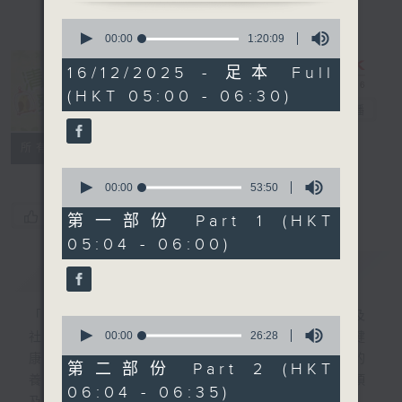
0
seconds
00:00
1:20:09
of
1
16/12/2025 - 足本 Full
hour,
清晨爽利 （與
(HKT 05:00 - 06:30)
20
第五台聯播）
電台直播
minutes,
9
seconds
聯絡
所有集數
0
seconds
00:00
53:50
of
您喜歡這個節目嗎?
53
第一部份 Part 1 (HKT
minutes,
05:04 - 06:00)
50
seconds
簡介
GIST
「清晨爽利」節目內容豐富，集保健、生活及
0
seconds
00:00
26:28
社會資訊等元素於一身。主要環節有：「健健
of
康康在清晨」 由 專業導師教授不同類型的
26
第二部份 Part 2 (HKT
minutes,
養生運動、保健常識、運動時需要注意的事項
06:04 - 06:35)
28