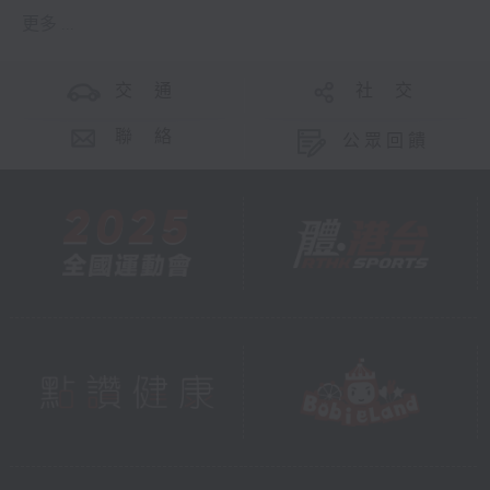
更多 ...
交 通
社 交
聯 絡
公眾回饋