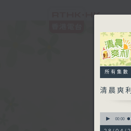
所有集數
清晨爽
0
seconds
00:00
of
1
28/04/