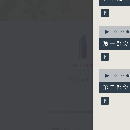
hour,
18
minutes,
32
seconds
90%
0
seconds
00:00
of
52
第一部份 P
minutes,
50
seconds
90%
0
seconds
00:00
電台直播
of
25
第二部份 P
minutes,
52
seconds
90%