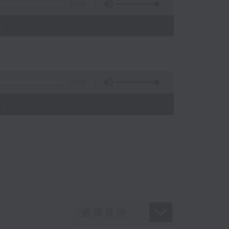
56:00
)
31:09
)