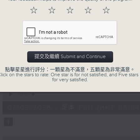
注意的事項 及行山等實用貼士
☆
☆
☆
☆
☆
清晨爽利之齊齊做早操
提交及繼續 Submit and Continue
07/08/2026
點擊星星進行評分：一顆星為不滿意，五顆星為非常滿意。
lick on the stars to rate: One star is for not satisfied, and Five stars 
for very satisfied.
清晨爽利 （與第五台聯播）
0
seconds
00:00
of
1
07/08/2026 - 足本 Full (HKT 05:04
hour,
27
minutes,
0
seconds
Volume
90%
0