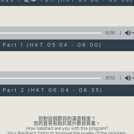
Volume
52:50
art 1 (HKT 05:04 - 06:00)
清晨爽利 （與第
Volume
聯絡
所有集數
25:52
art 2 (HKT 06:04 - 06:35)
您喜歡這個節目嗎?
Volume
「清晨爽利」節目內容豐富，集保健、生活
您對這個節目的滿意程度？
您的意見有助於提升節目質素。
「健健康康在清晨」 由 專業導師教授不同
How satisfied are you with this program?
Your feedback helps to improve the quality of the program.