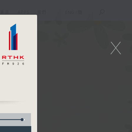
重溫
APPS
我們
ENG
/
簡
X