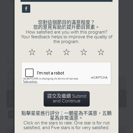
及行山等實用貼士
seconds
更多...
您對這個節目的滿意程度？
您的意見有助於提升節目質素。
How satisfied are you with this program?
清晨爽利之齊齊做早操
Your feedback helps to improve the quality of
最新
LATEST
the program.
☆
☆
☆
☆
☆
07/08/2026
清晨爽利 （與第五台聯播）
0
seconds
00:00
1:17:32
of
1
07/08/2026 - 足本 Full (HKT
提交及繼續 Submit
hour,
and Continue
05:00 - 06:30)
17
minutes,
32
點擊星星進行評分：一顆星為不滿意，五顆
seconds
星為非常滿意。
Click on the stars to rate: One star is for not
satisfied, and Five stars is for very satisfied.
0
seconds
00:00
52:30