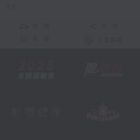
更多 ...
交 通
社 交
聯 絡
公眾回饋