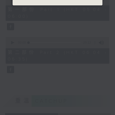
of
52
第一部份 Part 1 (HKT 05:04 -
minutes,
06:00)
30
seconds
0
seconds
00:00
25:12
of
25
第二部份 Part 2 (HKT 06:04 -
minutes,
06:35)
12
seconds
重溫
CATCHUP