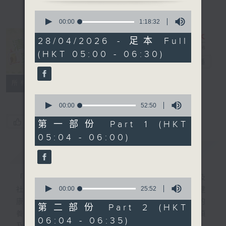
0
seconds
00:00
1:18:32
of
1
28/04/2026 - 足本 Full
hour,
清晨爽利 （與
(HKT 05:00 - 06:30)
18
第五台聯播）
電台直播
minutes,
32
seconds
聯絡
所有集數
0
seconds
00:00
52:50
of
您喜歡這個節目嗎?
52
第一部份 Part 1 (HKT
minutes,
05:04 - 06:00)
50
seconds
簡介
GIST
「清晨爽利」節目內容豐富，集保健、生活及
0
seconds
00:00
25:52
社會資訊等元素於一身。主要環節有：「健健
of
康康在清晨」 由 專業導師教授不同類型的
25
第二部份 Part 2 (HKT
minutes,
養生運動、保健常識、運動時需要注意的事項
06:04 - 06:35)
52