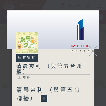
ENG
/
簡
×
全新 RTHK On The Go
取得
一手掌握 RTHK 電台、電視節目
X
所有集數
清晨爽利 （與第五台聯
播）
聯絡
清晨爽利 （與第五台
聯播）