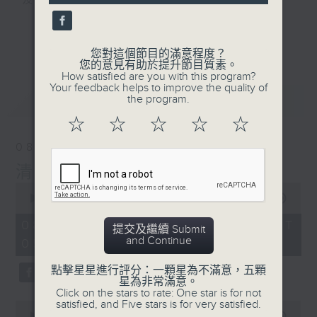
及行山等實用貼士
seconds
更多...
您對這個節目的滿意程度？
您的意見有助於提升節目質素。
How satisfied are you with this program?
清晨爽利之齊齊做早操
Your feedback helps to improve the quality of
最新
LATEST
the program.
☆
☆
☆
☆
☆
08/08/2026
清晨爽利 （與第五台聯播）
0
seconds
00:00
1:16:52
of
1
08/08/2026 - 足本 Full (HKT
提交及繼續 Submit
hour,
and Continue
05:00 - 06:30)
16
minutes,
52
點擊星星進行評分：一顆星為不滿意，五顆
seconds
星為非常滿意。
Click on the stars to rate: One star is for not
satisfied, and Five stars is for very satisfied.
0
seconds
00:00
52:40