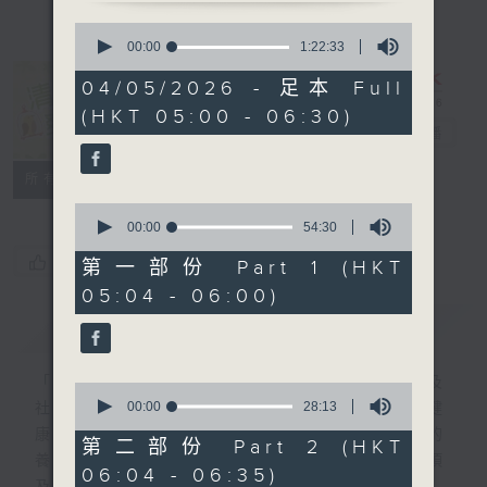
0
seconds
00:00
1:22:33
of
1
04/05/2026 - 足本 Full
hour,
清晨爽利 （與
(HKT 05:00 - 06:30)
22
第五台聯播）
電台直播
minutes,
33
seconds
聯絡
所有集數
0
seconds
00:00
54:30
of
您喜歡這個節目嗎?
54
第一部份 Part 1 (HKT
minutes,
05:04 - 06:00)
30
seconds
簡介
GIST
「清晨爽利」節目內容豐富，集保健、生活及
0
seconds
00:00
28:13
社會資訊等元素於一身。主要環節有：「健健
of
康康在清晨」 由 專業導師教授不同類型的
28
第二部份 Part 2 (HKT
minutes,
養生運動、保健常識、運動時需要注意的事項
06:04 - 06:35)
13