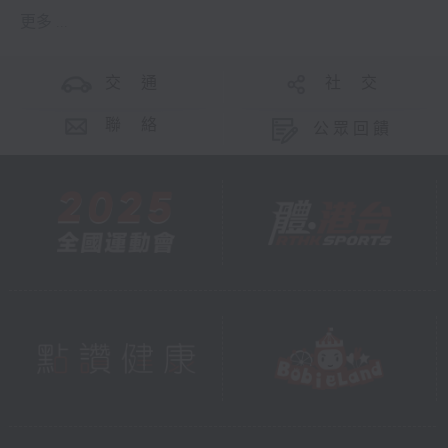
更多 ...
交 通
社 交
聯 絡
公眾回饋