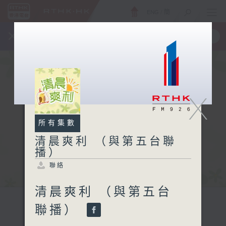
ENG
/
簡
×
全新 RTHK On The Go
取得
一手掌握 RTHK 電台、電視節目
X
所有集數
清晨爽利 （與第五台聯
播）
聯絡
清晨爽利 （與第五台
聯播）