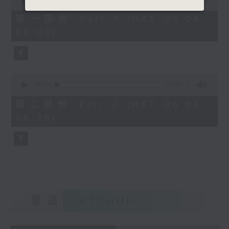
of
52
第一部份 Part 1 (HKT 05:04 -
minutes,
06:00)
40
seconds
0
seconds
00:00
24:32
of
24
第二部份 Part 2 (HKT 06:04 -
minutes,
06:35)
32
seconds
重溫
CATCHUP