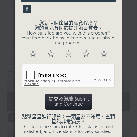
及行山等實用貼士
seconds
更多...
您對這個節目的滿意程度？
您的意見有助於提升節目質素。
How satisfied are you with this program?
清晨爽利之齊齊做早操
Your feedback helps to improve the quality of
最新
LATEST
the program.
☆
☆
☆
☆
☆
10/08/2026
清晨爽利 （與第五台聯播）
0
seconds
00:00
1:26:59
of
1
10/08/2026 - 足本 Full (HKT
提交及繼續 Submit
hour,
and Continue
05:04 - 06:35)
26
minutes,
59
點擊星星進行評分：一顆星為不滿意，五顆
seconds
星為非常滿意。
Click on the stars to rate: One star is for not
satisfied, and Five stars is for very satisfied.
0
seconds
00:00
56:00