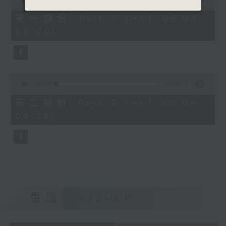
of
56
第一部份 Part 1 (HKT 05:04 -
minutes,
06:00)
0
seconds
0
seconds
00:00
31:09
of
31
第二部份 Part 2 (HKT 06:04 -
minutes,
06:35)
9
seconds
重溫
CATCHUP