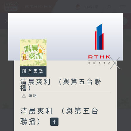
ENG
/
簡
×
全新 RTHK On The Go
取得
一手掌握 RTHK 電台、電視節目
X
所有集數
清晨爽利 （與第五台聯
播）
聯絡
清晨爽利 （與第五台
聯播）