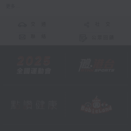
更多 ...
交 通
社 交
聯 絡
公眾回饋