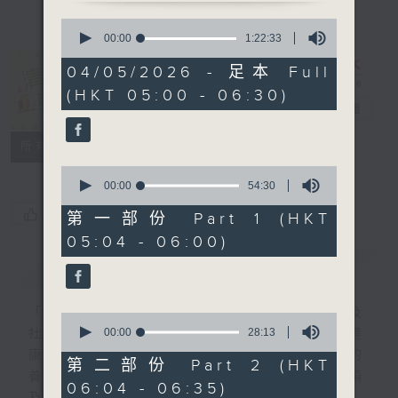
0
seconds
00:00
1:22:33
of
1
04/05/2026 - 足本 Full
hour,
清晨爽利 （與
(HKT 05:00 - 06:30)
22
第五台聯播）
電台直播
minutes,
33
seconds
聯絡
所有集數
0
seconds
00:00
54:30
of
您喜歡這個節目嗎?
54
第一部份 Part 1 (HKT
minutes,
05:04 - 06:00)
30
seconds
簡介
GIST
「清晨爽利」節目內容豐富，集保健、生活及
0
seconds
00:00
28:13
社會資訊等元素於一身。主要環節有：「健健
of
康康在清晨」 由 專業導師教授不同類型的
28
第二部份 Part 2 (HKT
minutes,
養生運動、保健常識、運動時需要注意的事項
06:04 - 06:35)
13