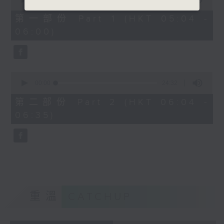
of
52
第一部份 Part 1 (HKT 05:04 -
minutes,
06:00)
40
seconds
0
seconds
00:00
24:32
of
24
第二部份 Part 2 (HKT 06:04 -
minutes,
06:35)
32
seconds
重溫
CATCHUP