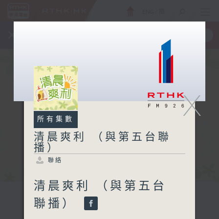
ENG
/
簡
×
全新 RTHK On The Go
取得
一手掌握 RTHK 電台、電視節目
X
所有集數
清晨爽利 （與第五台聯
播）
聯絡
清晨爽利 （與第五台
聯播）