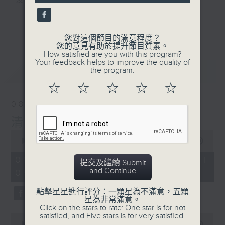
及行山等實用貼士
seconds
更多...
您對這個節目的滿意程度？
您的意見有助於提升節目質素。
How satisfied are you with this program?
清晨爽利之齊齊做早操
Your feedback helps to improve the quality of
最新
LATEST
the program.
☆
☆
☆
☆
☆
08/08/2026
清晨爽利 （與第五台聯播）
0
seconds
00:00
1:16:52
of
1
08/08/2026 - 足本 Full (HKT
提交及繼續 Submit
hour,
and Continue
05:00 - 06:30)
16
minutes,
52
點擊星星進行評分：一顆星為不滿意，五顆
seconds
星為非常滿意。
Click on the stars to rate: One star is for not
satisfied, and Five stars is for very satisfied.
0
seconds
00:00
52:40