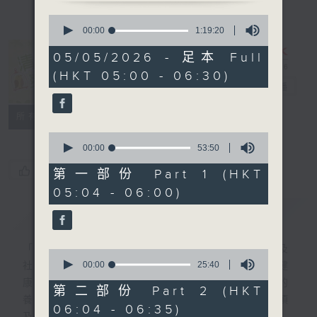
0
seconds
00:00
1:19:20
of
1
05/05/2026 - 足本 Full
hour,
清晨爽利 （與
(HKT 05:00 - 06:30)
19
第五台聯播）
電台直播
minutes,
20
seconds
聯絡
所有集數
0
seconds
00:00
53:50
of
您喜歡這個節目嗎?
53
第一部份 Part 1 (HKT
minutes,
05:04 - 06:00)
50
seconds
簡介
GIST
「清晨爽利」節目內容豐富，集保健、生活及
0
seconds
00:00
25:40
社會資訊等元素於一身。主要環節有：「健健
of
康康在清晨」 由 專業導師教授不同類型的
25
第二部份 Part 2 (HKT
minutes,
養生運動、保健常識、運動時需要注意的事項
06:04 - 06:35)
40