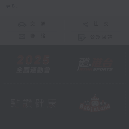
更多 ...
交 通
社 交
聯 絡
公眾回饋