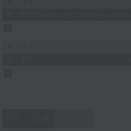
seconds
00:00
of
56
第一部份 Part 1 (HKT 05:04 - 06:00
minutes,
10
seconds
Volume
90%
0
seconds
00:00
of
31
第二部份 Part 2 (HKT 06:04 - 06:35
minutes,
9
seconds
Volume
90%
07 - 08
2026