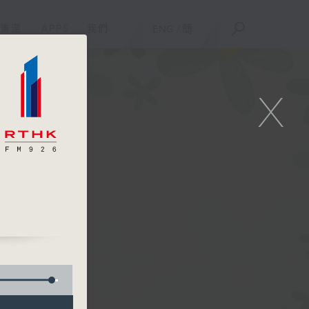
重溫
APPS
我們
ENG
/
簡
X