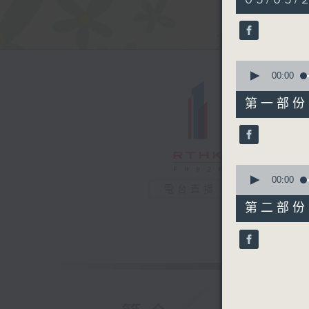
hour,
19
minutes,
20
seconds
90%
0
seconds
00:00
of
53
第一部份 P
minutes,
50
seconds
90%
0
seconds
00:00
電台直播
of
25
第二部份 P
minutes,
40
seconds
90%