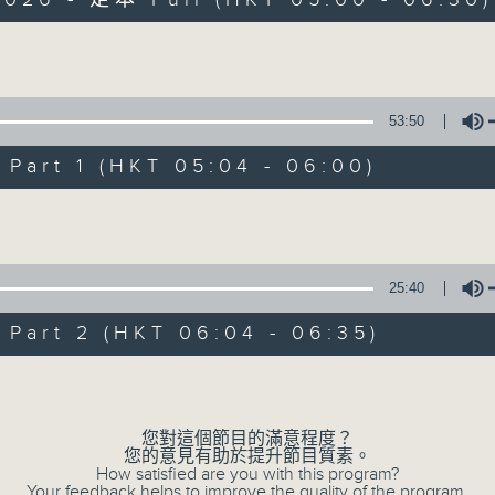
Volume
53:50
art 1 (HKT 05:04 - 06:00)
清晨爽利 （與第
Volume
聯絡
所有集數
25:40
art 2 (HKT 06:04 - 06:35)
您喜歡這個節目嗎?
Volume
「清晨爽利」節目內容豐富，集保健、生活
您對這個節目的滿意程度？
您的意見有助於提升節目質素。
「健健康康在清晨」 由 專業導師教授不同
How satisfied are you with this program?
Your feedback helps to improve the quality of the program.