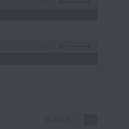
56:10
)
31:09
)