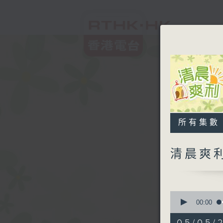
所有集數
清晨爽
0
seconds
00:00
of
1
05/05/