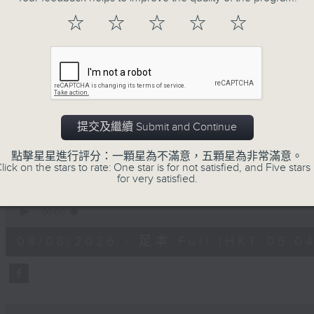
注意的事項 及行山等實用貼士
☆
☆
☆
☆
☆
清晨爽利之齊齊做早操
提交及繼續 Submit and Continue
08/08/2026
點擊星星進行評分：一顆星為不滿意，五顆星為非常滿意。
lick on the stars to rate: One star is for not satisfied, and Five stars 
for very satisfied.
清晨爽利 （與第五台聯播）
0
seconds
00:00
of
1
08/08/2026 - 足本 Full (HKT 05:04
hour,
27
minutes,
0
seconds
Volume
90%
0