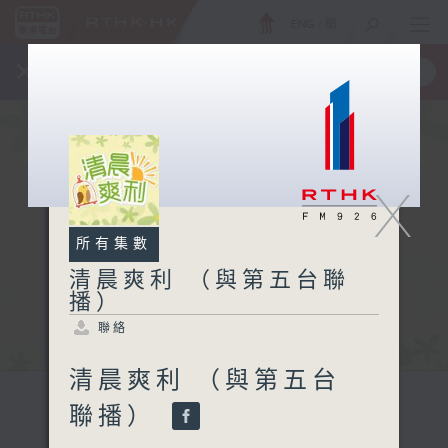
ENG
/
簡
×
全新 RTHK On The Go
取得
一手掌握 RTHK 電台、電視節目
X
所有集數
清晨爽利 （與第五台聯
播）
聯絡
清晨爽利 （與第五台
聯播）