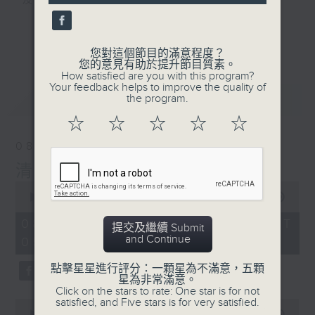
及行山等實用貼士
seconds
更多...
您對這個節目的滿意程度？
您的意見有助於提升節目質素。
How satisfied are you with this program?
清晨爽利之齊齊做早操
Your feedback helps to improve the quality of
最新
LATEST
the program.
☆
☆
☆
☆
☆
08/08/2026
清晨爽利 （與第五台聯播）
0
seconds
00:00
1:27:00
of
1
08/08/2026 - 足本 Full (HKT
提交及繼續 Submit
hour,
and Continue
05:04 - 06:35)
27
minutes,
0
點擊星星進行評分：一顆星為不滿意，五顆
seconds
星為非常滿意。
Click on the stars to rate: One star is for not
satisfied, and Five stars is for very satisfied.
0
seconds
00:00
56:10