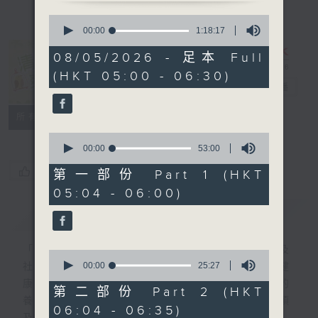
0
seconds
00:00
1:18:17
of
1
08/05/2026 - 足本 Full
hour,
清晨爽利 （與
(HKT 05:00 - 06:30)
18
第五台聯播）
電台直播
minutes,
17
seconds
聯絡
所有集數
0
seconds
00:00
53:00
of
您喜歡這個節目嗎?
53
第一部份 Part 1 (HKT
minutes,
05:04 - 06:00)
0
seconds
簡介
GIST
「清晨爽利」節目內容豐富，集保健、生活及
0
seconds
00:00
25:27
社會資訊等元素於一身。主要環節有：「健健
of
康康在清晨」 由 專業導師教授不同類型的
25
第二部份 Part 2 (HKT
minutes,
養生運動、保健常識、運動時需要注意的事項
06:04 - 06:35)
27