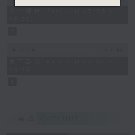
of
56
第一部份 Part 1 (HKT 05:04 -
minutes,
06:00)
10
seconds
0
seconds
00:00
31:09
of
31
第二部份 Part 2 (HKT 06:04 -
minutes,
06:35)
9
seconds
重溫
CATCHUP