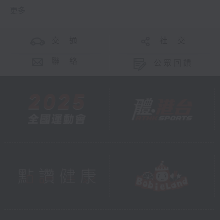
更多 ...
交 通
社 交
聯 絡
公眾回饋