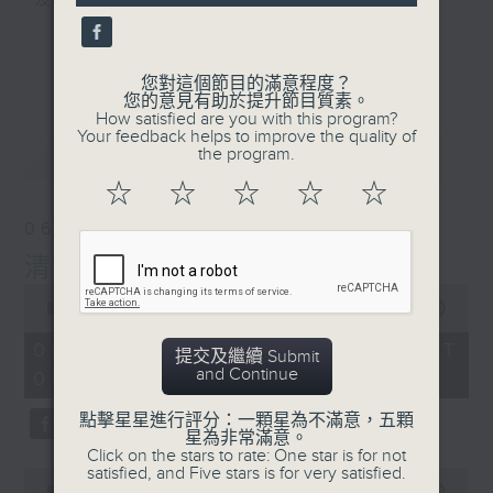
及行山等實用貼士
seconds
更多...
您對這個節目的滿意程度？
您的意見有助於提升節目質素。
How satisfied are you with this program?
清晨爽利之齊齊做早操
Your feedback helps to improve the quality of
最新
LATEST
the program.
☆
☆
☆
☆
☆
06/08/2026
清晨爽利 （與第五台聯播）
0
seconds
00:00
1:26:59
of
1
06/08/2026 - 足本 Full (HKT
提交及繼續 Submit
hour,
and Continue
05:04 - 06:35)
26
minutes,
59
點擊星星進行評分：一顆星為不滿意，五顆
seconds
星為非常滿意。
Click on the stars to rate: One star is for not
satisfied, and Five stars is for very satisfied.
0
seconds
00:00
56:09