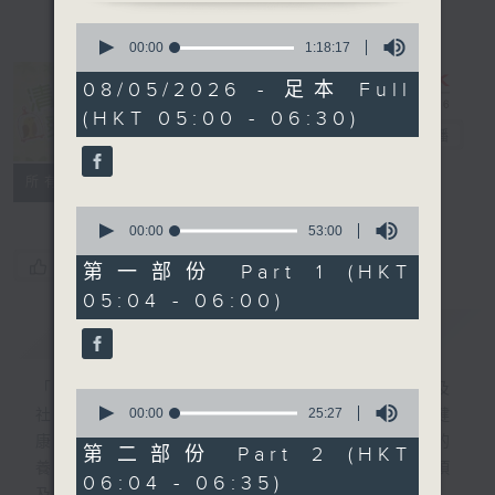
0
seconds
00:00
1:18:17
of
1
08/05/2026 - 足本 Full
hour,
清晨爽利 （與
(HKT 05:00 - 06:30)
18
第五台聯播）
電台直播
minutes,
17
seconds
聯絡
所有集數
0
seconds
00:00
53:00
of
您喜歡這個節目嗎?
53
第一部份 Part 1 (HKT
minutes,
05:04 - 06:00)
0
seconds
簡介
GIST
「清晨爽利」節目內容豐富，集保健、生活及
0
seconds
00:00
25:27
社會資訊等元素於一身。主要環節有：「健健
of
康康在清晨」 由 專業導師教授不同類型的
25
第二部份 Part 2 (HKT
minutes,
養生運動、保健常識、運動時需要注意的事項
06:04 - 06:35)
27