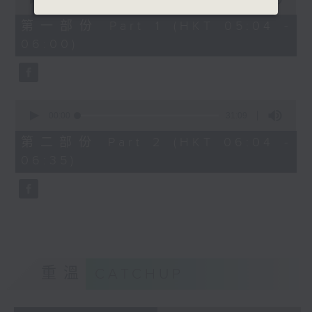
of
56
第一部份 Part 1 (HKT 05:04 -
minutes,
06:00)
9
seconds
0
seconds
00:00
31:09
of
31
第二部份 Part 2 (HKT 06:04 -
minutes,
06:35)
9
seconds
重溫
CATCHUP