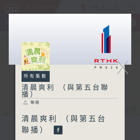
ENG
/
簡
×
全新 RTHK On The Go
取得
一手掌握 RTHK 電台、電視節目
X
所有集數
清晨爽利 （與第五台聯
播）
聯絡
清晨爽利 （與第五台
聯播）