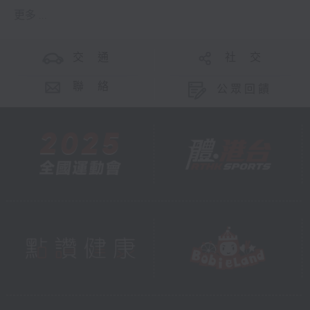
更多 ...
交 通
社 交
聯 絡
公眾回饋