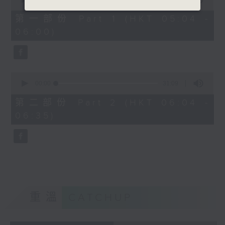
of
56
第一部份 Part 1 (HKT 05:04 -
minutes,
06:00)
0
seconds
0
seconds
00:00
31:09
of
31
第二部份 Part 2 (HKT 06:04 -
minutes,
06:35)
9
seconds
重溫
CATCHUP