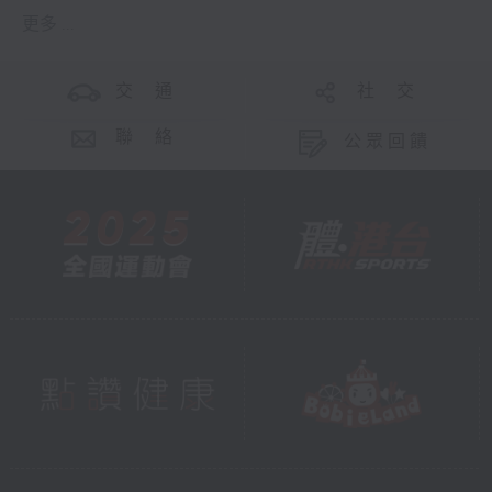
更多 ...
交 通
社 交
聯 絡
公眾回饋