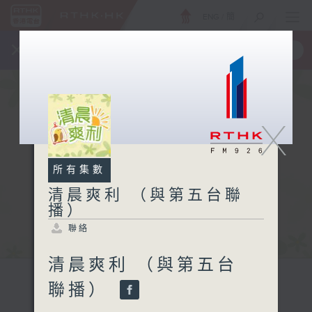
ENG
/
簡
×
全新 RTHK On The Go
取得
一手掌握 RTHK 電台、電視節目
X
所有集數
清晨爽利 （與第五台聯
播）
聯絡
清晨爽利 （與第五台
聯播）