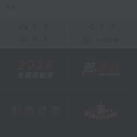
更多 ...
交 通
社 交
聯 絡
公眾回饋