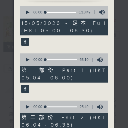
0
seconds
00:00
1:18:49
of
1
15/05/2026 - 足本 Full
hour,
清晨爽利 （與
(HKT 05:00 - 06:30)
18
第五台聯播）
電台直播
minutes,
49
seconds
聯絡
所有集數
0
seconds
00:00
53:10
of
您喜歡這個節目嗎?
53
第一部份 Part 1 (HKT
minutes,
05:04 - 06:00)
10
seconds
簡介
GIST
「清晨爽利」節目內容豐富，集保健、生活及
0
seconds
00:00
25:49
社會資訊等元素於一身。主要環節有：「健健
of
康康在清晨」 由 專業導師教授不同類型的
25
第二部份 Part 2 (HKT
minutes,
養生運動、保健常識、運動時需要注意的事項
06:04 - 06:35)
49