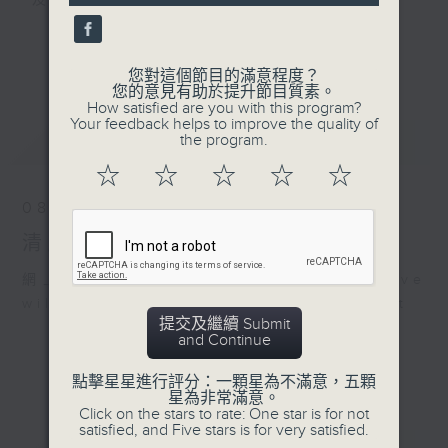
及行山等實用貼士
seconds
更多...
您對這個節目的滿意程度？
您的意見有助於提升節目質素。
How satisfied are you with this program?
清晨爽利之齊齊做早操
Your feedback helps to improve the quality of
最新
LATEST
the program.
☆
☆
☆
☆
☆
08/08/2026
清晨爽利 （與第五台聯播）
網上直播完畢稍後提供節目重溫。 Archive
will be available after live webcast
提交及繼續 Submit
and Continue
點擊星星進行評分：一顆星為不滿意，五顆
星為非常滿意。
Click on the stars to rate: One star is for not
satisfied, and Five stars is for very satisfied.