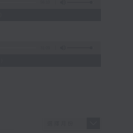
56:10
)
31:09
)