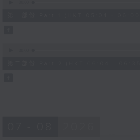
seconds
00:00
of
56
第一部份 Part 1 (HKT 05:04 - 06:00
minutes,
10
seconds
Volume
90%
0
seconds
00:00
of
31
第二部份 Part 2 (HKT 06:04 - 06:35
minutes,
9
seconds
Volume
90%
07 - 08
2026