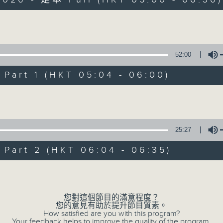
Volume
52:00
art 1 (HKT 05:04 - 06:00)
清晨爽利 （與第
Volume
聯絡
所有集數
25:27
art 2 (HKT 06:04 - 06:35)
您喜歡這個節目嗎?
Volume
「清晨爽利」節目內容豐富，集保健、生活
您對這個節目的滿意程度？
您的意見有助於提升節目質素。
「健健康康在清晨」 由 專業導師教授不同
How satisfied are you with this program?
Your feedback helps to improve the quality of the program.