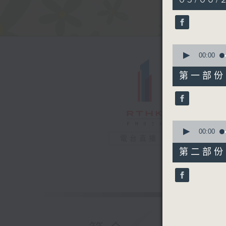
hour,
17
minutes,
17
seconds
90%
0
seconds
00:00
of
52
第一部份 P
minutes,
0
seconds
90%
0
seconds
00:00
電台直播
of
25
第二部份 P
minutes,
27
seconds
90%