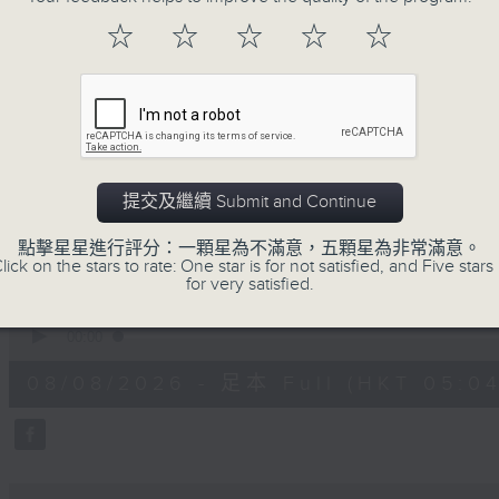
注意的事項 及行山等實用貼士
☆
☆
☆
☆
☆
清晨爽利之齊齊做早操
提交及繼續 Submit and Continue
08/08/2026
點擊星星進行評分：一顆星為不滿意，五顆星為非常滿意。
lick on the stars to rate: One star is for not satisfied, and Five stars 
for very satisfied.
清晨爽利 （與第五台聯播）
0
seconds
00:00
of
1
08/08/2026 - 足本 Full (HKT 05:04
hour,
27
minutes,
0
seconds
Volume
90%
0