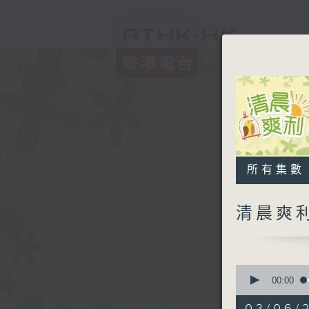
所有集數
清晨爽
0
seconds
00:00
of
1
03/06/