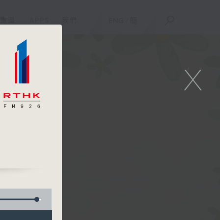
重溫
APPS
我們
ENG
/
簡
X