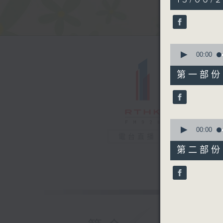
hour,
19
minutes,
35
seconds
90%
0
seconds
00:00
of
53
第一部份 P
minutes,
40
seconds
90%
0
seconds
00:00
電台直播
of
26
第二部份 P
minutes,
5
seconds
90%