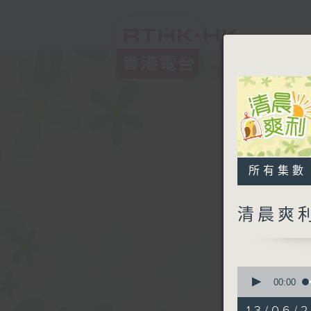
所有集數
清晨爽
0
seconds
00:00
of
1
13/06/