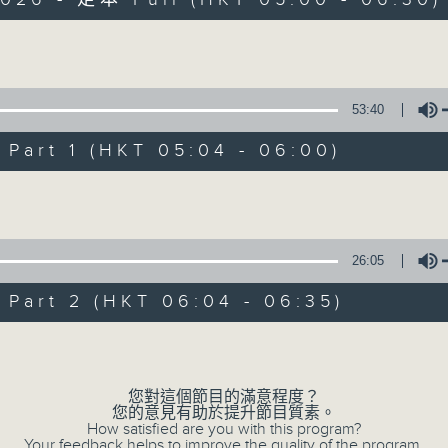
Volume
53:40
art 1 (HKT 05:04 - 06:00)
清晨爽利 （與第
Volume
聯絡
所有集數
26:05
art 2 (HKT 06:04 - 06:35)
您喜歡這個節目嗎?
Volume
「清晨爽利」節目內容豐富，集保健、生活
您對這個節目的滿意程度？
您的意見有助於提升節目質素。
「健健康康在清晨」 由 專業導師教授不同
How satisfied are you with this program?
Your feedback helps to improve the quality of the program.