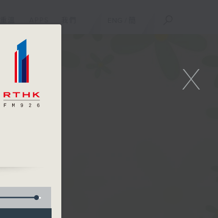
重溫
APPS
我們
ENG
/
簡
X