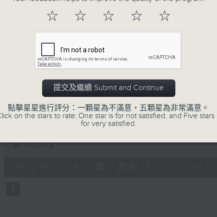
注意的事項 及行山等實用貼士
☆
☆
☆
☆
☆
清晨爽利之齊齊做早操
提交及繼續 Submit and Continue
08/08/2026
點擊星星進行評分：一顆星為不滿意，五顆星為非常滿意。
lick on the stars to rate: One star is for not satisfied, and Five stars 
for very satisfied.
清晨爽利 （與第五台聯播）
0
seconds
00:00
of
56
08/08/2026 - 第一部份 Part 1 (HKT 
minutes,
0
seconds
Volume
90%