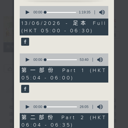
0
seconds
00:00
1:19:35
of
1
13/06/2026 - 足本 Full
hour,
清晨爽利 （與
(HKT 05:00 - 06:30)
19
第五台聯播）
電台直播
minutes,
35
seconds
聯絡
所有集數
0
seconds
00:00
53:40
of
您喜歡這個節目嗎?
53
第一部份 Part 1 (HKT
minutes,
05:04 - 06:00)
40
seconds
簡介
GIST
「清晨爽利」節目內容豐富，集保健、生活及
0
seconds
00:00
26:05
社會資訊等元素於一身。主要環節有：「健健
of
康康在清晨」 由 專業導師教授不同類型的
26
第二部份 Part 2 (HKT
minutes,
養生運動、保健常識、運動時需要注意的事項
06:04 - 06:35)
5