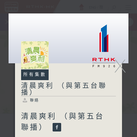
ENG
/
簡
×
全新 RTHK On The Go
取得
一手掌握 RTHK 電台、電視節目
X
所有集數
清晨爽利 （與第五台聯
播）
聯絡
清晨爽利 （與第五台
聯播）