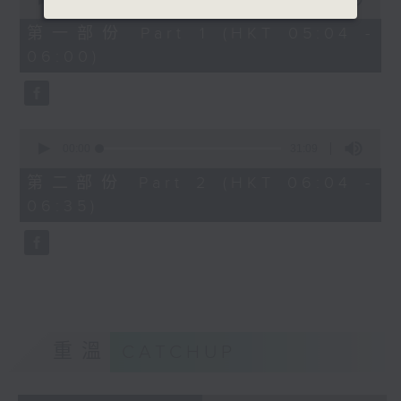
of
56
第一部份 Part 1 (HKT 05:04 -
minutes,
06:00)
10
seconds
0
seconds
00:00
31:09
of
31
第二部份 Part 2 (HKT 06:04 -
minutes,
06:35)
9
seconds
重溫
CATCHUP