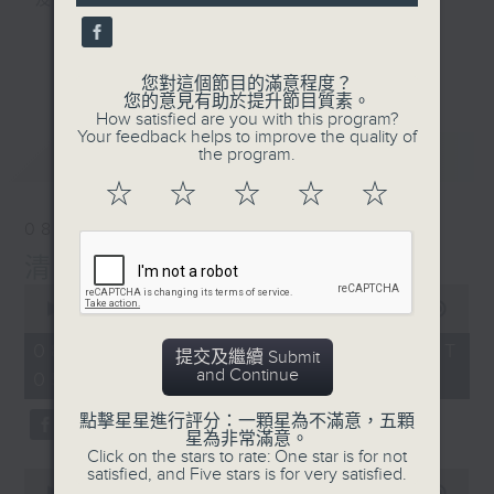
及行山等實用貼士
seconds
更多...
您對這個節目的滿意程度？
您的意見有助於提升節目質素。
How satisfied are you with this program?
清晨爽利之齊齊做早操
Your feedback helps to improve the quality of
最新
LATEST
the program.
☆
☆
☆
☆
☆
08/08/2026
清晨爽利 （與第五台聯播）
0
seconds
00:00
1:27:00
of
1
08/08/2026 - 足本 Full (HKT
提交及繼續 Submit
hour,
and Continue
05:04 - 06:35)
27
minutes,
0
點擊星星進行評分：一顆星為不滿意，五顆
seconds
星為非常滿意。
Click on the stars to rate: One star is for not
satisfied, and Five stars is for very satisfied.
0
seconds
00:00
56:10