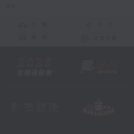
更多 ...
交 通
社 交
聯 絡
公眾回饋