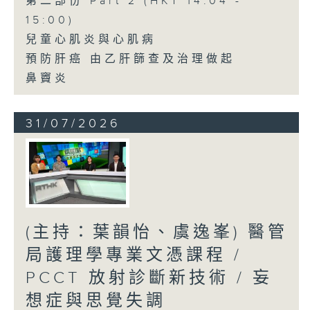
第二部份 Part 2 (HKT 14:04 -
15:00)
兒童心肌炎與心肌病
預防肝癌 由乙肝篩查及治理做起
鼻竇炎
31/07/2026
(主持：葉韻怡、虞逸峯) 醫管
局護理學專業文憑課程 /
PCCT 放射診斷新技術 / 妄
想症與思覺失調