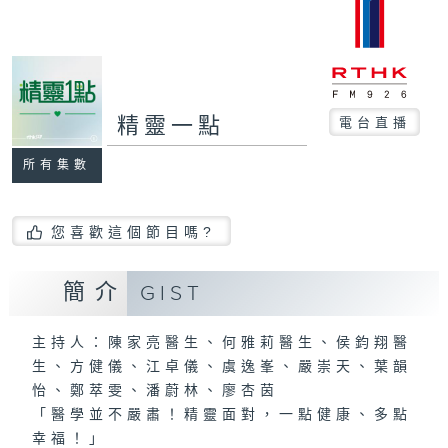
精靈一點
電台直播
所有集數
您喜歡這個節目嗎?
簡介
GIST
主持人：陳家亮醫生、何雅莉醫生、侯鈞翔醫
生、方健儀、江卓儀、虞逸峯、嚴崇天、葉韻
怡、鄭萃雯、潘蔚林、廖杏茵
「醫學並不嚴肅！精靈面對，一點健康、多點
幸福！」