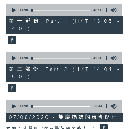
0
1400-1500
seconds
00:00
48:50
of
[精神科醫學院系列]
48
第一部份 Part 1 (HKT 13:05 -
minutes,
主題：長者情緒健康
14:00)
50
seconds
嘉賓：潘佩璆醫生(精神科專科醫生)
0
seconds
00:00
49:26
of
49
第二部份 Part 2 (HKT 14:04 -
minutes,
15:00)
26
seconds
0
seconds
00:00
18:44
of
18
07/08/2026 - 雙職媽媽的母乳歷程
minutes,
44
訪問：陳麗珊 (廣華醫院顧問助產士)