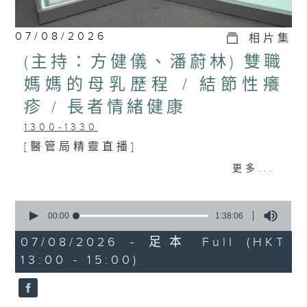
07/08/2026
相片集
(主持：方健儀、潘蔚林) 雙職
媽媽的母乳歷程 / 結節性癢
疹 / 長者情緒健康
1300-1330
[醫管局精靈直播]
主題：雙職媽媽的母乳歷程
更多...
嘉賓：陳麗珊 (廣華醫院顧問助產士)
0
1330-1400
seconds
00:00
1:38:06
of
主題：結節性癢疹
1
07/08/2026 - 足本 Full (HKT
hour,
13:00 - 15:00)
嘉賓：鄭學輝醫生(皮膚及性病科專科醫
38
minutes,
6
生)
seconds