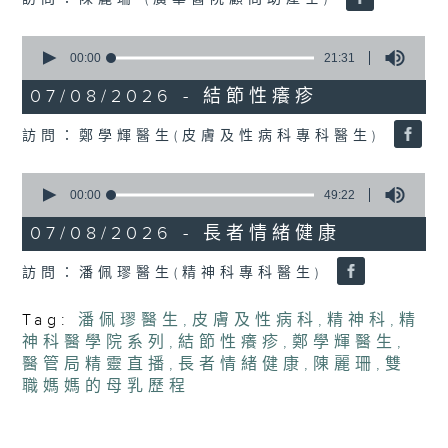
seconds
0
seconds
00:00
21:31
of
21
07/08/2026 - 結節性癢疹
minutes,
31
訪問：鄭學輝醫生(皮膚及性病科專科醫生)
seconds
0
seconds
00:00
49:22
of
49
07/08/2026 - 長者情緒健康
minutes,
22
訪問：潘佩璆醫生(精神科專科醫生)
seconds
Tag:
潘佩璆醫生
,
皮膚及性病科
,
精神科
,
精
神科醫學院系列
,
結節性癢疹
,
鄭學輝醫生
,
醫管局精靈直播
,
長者情緒健康
,
陳麗珊
,
雙
職媽媽的母乳歷程