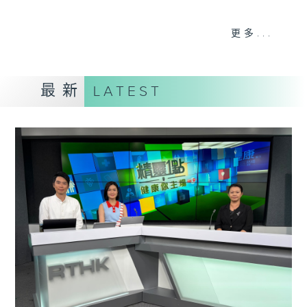
《精靈一點》 健康資訊 守護大眾
更多...
一眾主持與全港愛心醫護，健康專業人士攜
手，組織最強的醫學網絡，提供實用醫療健康
資訊。
最新
LATEST
星期一至五，下午 1 時10分 香港電台第一
台、港台電視31
下午2時 至 3 時 香港電台第一台