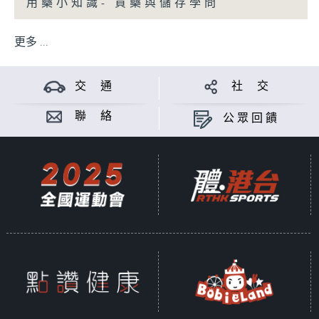
用藥小知識- 買藥與儲存學問
更多 ...
交 通
社 交
聯 絡
公眾回饋