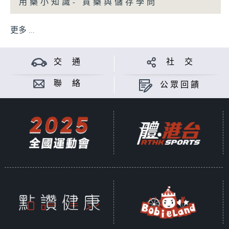
用藥小知識- 買藥與儲存學問
更多 ...
交 通
社 交
聯 絡
公眾回饋