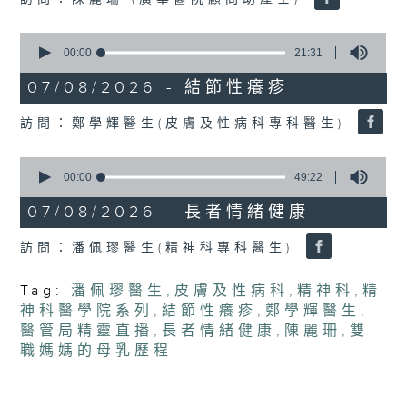
seconds
0
seconds
00:00
21:31
of
21
07/08/2026 - 結節性癢疹
minutes,
31
訪問：鄭學輝醫生(皮膚及性病科專科醫生)
seconds
0
seconds
00:00
49:22
of
49
07/08/2026 - 長者情緒健康
minutes,
22
訪問：潘佩璆醫生(精神科專科醫生)
seconds
Tag:
潘佩璆醫生
,
皮膚及性病科
,
精神科
,
精
神科醫學院系列
,
結節性癢疹
,
鄭學輝醫生
,
醫管局精靈直播
,
長者情緒健康
,
陳麗珊
,
雙
職媽媽的母乳歷程