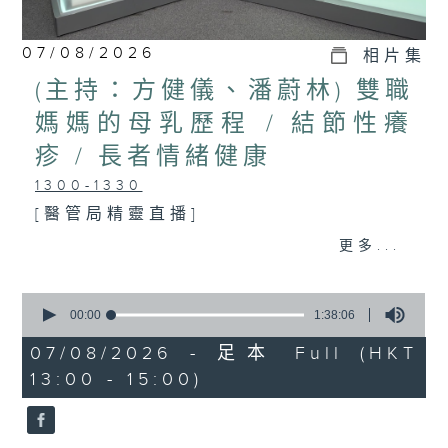
07/08/2026
相片集
(主持：方健儀、潘蔚林) 雙職
媽媽的母乳歷程 / 結節性癢
疹 / 長者情緒健康
1300-1330
[醫管局精靈直播]
主題：雙職媽媽的母乳歷程
更多...
嘉賓：陳麗珊 (廣華醫院顧問助產士)
0
1330-1400
seconds
00:00
1:38:06
of
主題：結節性癢疹
1
07/08/2026 - 足本 Full (HKT
hour,
13:00 - 15:00)
嘉賓：鄭學輝醫生(皮膚及性病科專科醫
38
minutes,
6
生)
seconds