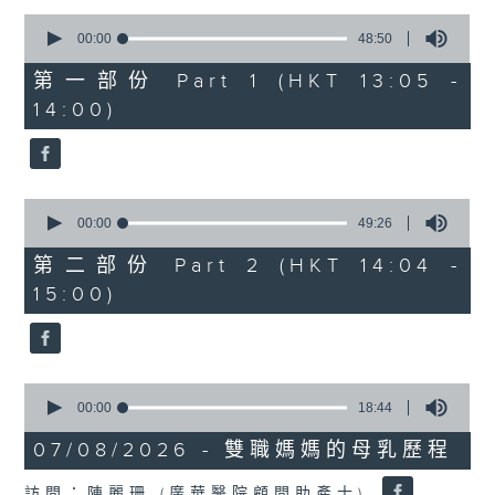
0
1400-1500
seconds
00:00
48:50
of
[精神科醫學院系列]
48
第一部份 Part 1 (HKT 13:05 -
minutes,
主題：長者情緒健康
14:00)
50
seconds
嘉賓：潘佩璆醫生(精神科專科醫生)
0
seconds
00:00
49:26
of
49
第二部份 Part 2 (HKT 14:04 -
minutes,
15:00)
26
seconds
0
seconds
00:00
18:44
of
18
07/08/2026 - 雙職媽媽的母乳歷程
minutes,
44
訪問：陳麗珊 (廣華醫院顧問助產士)