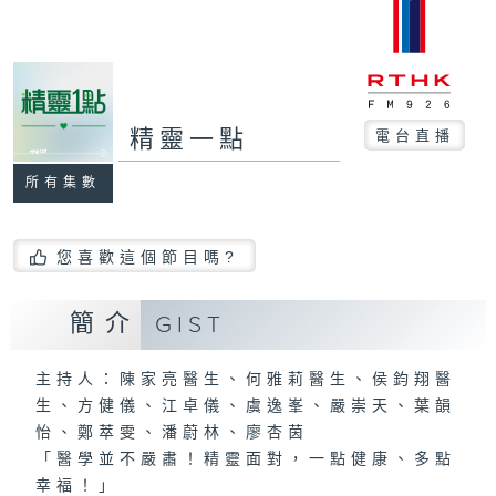
精靈一點
電台直播
所有集數
您喜歡這個節目嗎?
簡介
GIST
主持人：陳家亮醫生、何雅莉醫生、侯鈞翔醫
生、方健儀、江卓儀、虞逸峯、嚴崇天、葉韻
怡、鄭萃雯、潘蔚林、廖杏茵
「醫學並不嚴肅！精靈面對，一點健康、多點
幸福！」