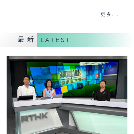
《精靈一點》 健康資訊 守護大眾
更多...
一眾主持與全港愛心醫護，健康專業人士攜
手，組織最強的醫學網絡，提供實用醫療健康
資訊。
最新
LATEST
星期一至五，下午 1 時10分 香港電台第一
台、港台電視31
下午2時 至 3 時 香港電台第一台