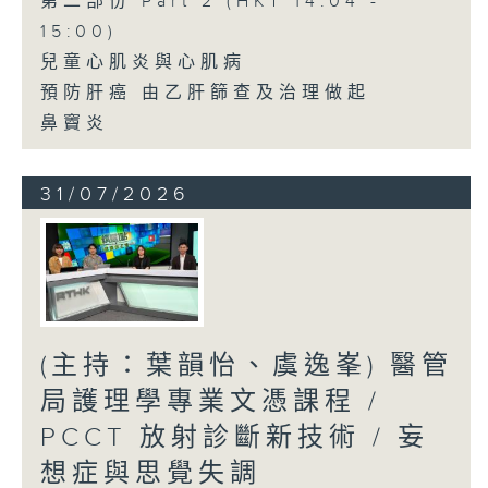
第二部份 Part 2 (HKT 14:04 -
15:00)
兒童心肌炎與心肌病
預防肝癌 由乙肝篩查及治理做起
鼻竇炎
31/07/2026
(主持：葉韻怡、虞逸峯) 醫管
局護理學專業文憑課程 /
PCCT 放射診斷新技術 / 妄
想症與思覺失調