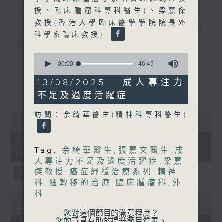
(主持：虞逸峯、廖杏茵) 設計
授、臨床腫瘤科專科醫生)、梁嘉傑
教授(香港大學臨床醫學學院院長外
「耀」潛能 / 糖尿眼與眼中
科學系臨床教授)
風
0
1300-1400
seconds
00:00
46:45
[健康人物專訪]
of
46
13/08/2025 - 成人專注力
主題：設計「耀」潛能
更多...
minutes,
不足及過度活躍症
45
嘉賓：文敏霞(香港耀能協會成人服務副
seconds
0
訪問：余綺華醫生(精神科專科醫生)
總監)、曾傲晴(香港耀能協會愛睿綜合職
seconds
00:00
1:37:37
of
業康復服務中心導師)、蔡文涵(香港耀能
1
06/08/2026 - 足本 Full (HKT
hour,
Tag:
余綺華醫生
,
張嘉文醫生
,
成
13:00 - 15:00)
協會愛睿綜合職業康復服務中心學員)
37
人專注力不足及過度活躍症
,
梁嘉
minutes,
37
傑教授
,
癌症紓緩治療系列
,
精神
seconds
科
,
腦轉移的治療
,
臨床腫瘤科
,
外
1400-1500
科
0
[醫學會會診日]
seconds
00:00
49:20
of
您對這個節目的滿意程度？
主題：糖尿眼與眼中風
49
您的意見有助於提升節目質素。