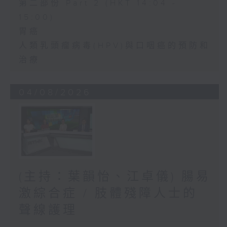
第二部份 Part 2 (HKT 14:04 -
15:00)
胃癌
人類乳頭瘤病毒(HPV)與口咽癌的預防和
治療
04/08/2026
(主持：葉韻怡、江卓儀) 腸易
激綜合症 / 肢體殘障人士的
聲線護理