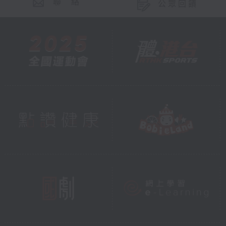
聯 絡
公眾回饋