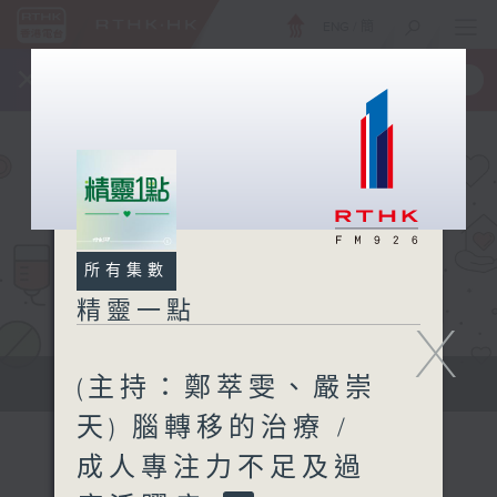
ENG
/
簡
×
全新 RTHK On The Go
取得
一手掌握 RTHK 電台、電視節目
所有集數
精靈一點
X
(主持：鄭萃雯、嚴崇
提供實用醫療健康資訊
天) 腦轉移的治療 /
成人專注力不足及過