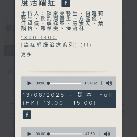
度活躍症
主持人：陳家亮醫生、何雅莉
醫生、侯鈞翔醫生、方健儀、
江卓儀、虞逸峯、嚴崇天、葉
韻怡、鄭萃雯、潘蔚林
1300-1400
精靈一點
電台直播
[癌症紓緩治療系列] (11)
所有集數
主題：腦轉移的治療
更多...
嘉賓：張嘉文醫生 (香港大學
臨床醫學學院臨床腫瘤學系名
您喜歡這個節目嗎?
譽臨床助理教授、臨床腫瘤科
0
專科醫生)、梁嘉傑教授 (香港
seconds
00:00
1:34:32
簡介
of
GIST
大學臨床醫學學院院長 外科
1
13/08/2025 - 足本 Full
學系臨床教授)
hour,
(HKT 13:00 - 15:00)
34
主持人：陳家亮醫生、何雅莉醫生、侯鈞翔醫
minutes,
1400-1500
生、方健儀、江卓儀、虞逸峯、嚴崇天、葉韻
32
seconds
主題：成人專注力不足及過度
怡、鄭萃雯、潘蔚林
活躍症
「醫學並不嚴肅！精靈面對，一點健康、多點
0
嘉賓：余綺華醫生 (精神科專
seconds
00:00
47:50
幸福！」