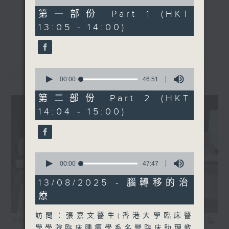
of
科醫生)
47
第一部份 Part 1 (HKT
minutes,
《精靈一點》 健康資訊 守護大眾
更多...
13:05 - 14:00)
50
一眾主持與全港愛心醫護，健康專業人士攜
seconds
手，組織最強的醫學網絡，提供實用醫療健康
資訊。
最新
LATEST
星期一至五，下午 1 時10分 香港電台第一
0
seconds
00:00
46:51
台、港台電視31
of
下午2時 至 3 時 香港電台第一台
46
第二部份 Part 2 (HKT
minutes,
14:04 - 15:00)
51
seconds
0
seconds
00:00
47:47
of
47
13/08/2025 - 腦轉移的治
minutes,
療
47
seconds
訪問：張嘉文醫生(香港大學臨床醫
06/08/2026
相片集
學學院臨床腫瘤學系名譽臨床助理教