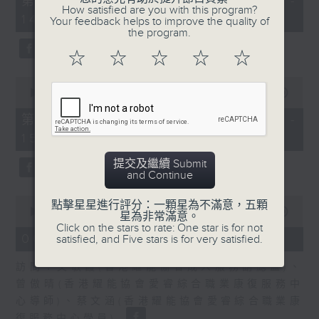
第一部份 Part 1 (HKT 13:05 -
minutes,
How satisfied are you with this program?
嘉賓：熊健慧醫生 (眼科專科醫生)
14:00)
20
Your feedback helps to improve the quality of
seconds
the program.
☆
☆
☆
☆
☆
0
seconds
00:00
48:26
of
48
第二部份 Part 2 (HKT 14:04 -
minutes,
15:00)
26
seconds
提交及繼續 Submit
and Continue
0
點擊星星進行評分：一顆星為不滿意，五顆
seconds
00:00
49:19
星為非常滿意。
of
Click on the stars to rate: One star is for not
49
06/08/2026 - 設計「耀」潛能
satisfied, and Five stars is for very satisfied.
minutes,
19
訪問：文敏霞(香港耀能協會成人服務副總監)、
seconds
曾傲晴(香港耀能協會愛睿綜合職業康復服務中
心導師)、蔡文涵(香港耀能協會愛睿綜合職業康
復服務中心學員)