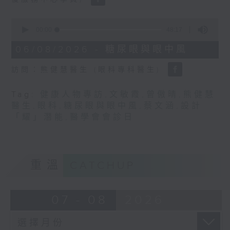
0
seconds
00:00
48:17
of
48
06/08/2026 - 糖尿眼與眼中風
minutes,
17
訪問：熊健慧醫生 (眼科專科醫生)
seconds
Tag:
健康人物專訪
,
文敏霞
,
曾傲晴
,
熊健慧
醫生
,
眼科
,
糖尿眼與眼中風
,
蔡文涵
,
設計
「耀」潛能
,
醫學會會診日
重溫
CATCHUP
07 - 08
2026