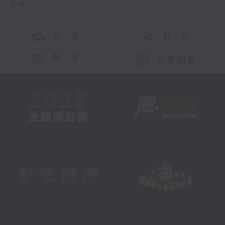
更多 ...
交 通
社 交
聯 絡
公眾回饋