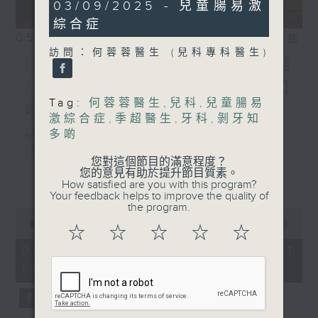
47
03/09/2025 - 兒童腸易激
minutes,
綜合症
59
seconds
05/08/2026
相片集
訪問：何蓉蓉醫生 (兒科專科醫生)
(主持：虞逸峯、江卓儀) 胃癌
/ 人類乳頭瘤病毒(HPV)與口
Tag:
何蓉蓉醫生
,
兒科
,
兒童腸易
咽癌的預防和治療
激綜合症
,
季超醫生
,
牙科
,
剝牙知
1300-1400
多啲
[消化道腫瘤系列]
您對這個節目的滿意程度？
您的意見有助於提升節目質素。
主題：胃癌
更多...
How satisfied are you with this program?
Your feedback helps to improve the quality of
嘉賓：林嘉安醫生(臨床腫瘤科專科醫
the program.
0
生、香港消化道腫瘤學會會長)
seconds
00:00
1:51:00
☆
☆
☆
☆
☆
of
1
05/08/2026 - 足本 Full (HKT
hour,
13:05 - 15:00)
1400-1500
51
minutes,
0
[外科醫學院系列]
seconds
主題：人類乳頭瘤病毒(HPV)與口咽癌的