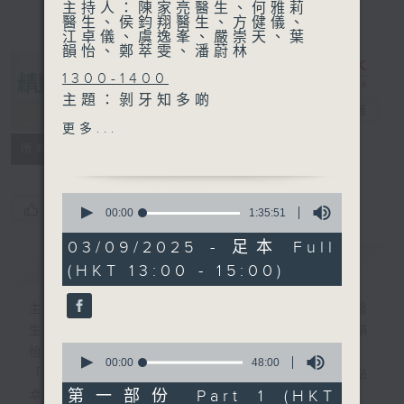
主持人：陳家亮醫生、何雅莉
醫生、侯鈞翔醫生、方健儀、
江卓儀、虞逸峯、嚴崇天、葉
韻怡、鄭萃雯、潘蔚林
1300-1400
主題：剝牙知多啲
精靈一點
電台直播
嘉賓：季超醫生(牙科醫生)
更多...
所有集數
1400-1500
主題：兒童腸易激綜合症
0
嘉賓：何蓉蓉醫生 (兒科專科
您喜歡這個節目嗎?
seconds
00:00
1:35:51
of
醫生)
1
03/09/2025 - 足本 Full
hour,
簡介
GIST
(HKT 13:00 - 15:00)
35
minutes,
51
主持人：陳家亮醫生、何雅莉醫生、侯鈞翔醫
seconds
生、方健儀、江卓儀、虞逸峯、嚴崇天、葉韻
0
怡、鄭萃雯、潘蔚林
seconds
00:00
48:00
「醫學並不嚴肅！精靈面對，一點健康、多點
of
48
第一部份 Part 1 (HKT
幸福！」