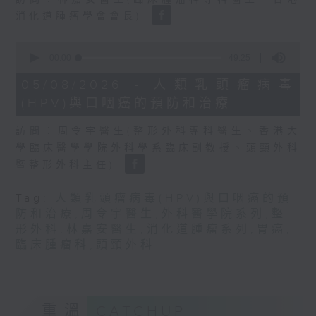
seconds
消化道腫瘤學會會長)
0
seconds
00:00
49:25
of
49
05/08/2026 - 人類乳頭瘤病毒
minutes,
(HPV)與口咽癌的預防和治療
25
seconds
訪問：周令宇醫生(整形外科專科醫生、香港大
學臨床醫學學院外科學系臨床副教授、頭頸外科
暨整形外科主任)
Tag:
人類乳頭瘤病毒(HPV)與口咽癌的預
防和治療
,
周令宇醫生
,
外科醫學院系列
,
整
形外科
,
林嘉安醫生
,
消化道腫瘤系列
,
胃癌
,
臨床腫瘤科
,
頭頸外科
重溫
CATCHUP