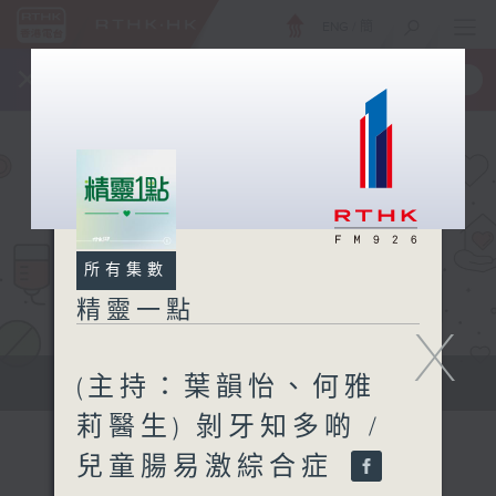
ENG
/
簡
×
全新 RTHK On The Go
取得
一手掌握 RTHK 電台、電視節目
所有集數
精靈一點
X
(主持：葉韻怡、何雅
提供實用醫療健康資訊
莉醫生) 剝牙知多啲 /
兒童腸易激綜合症