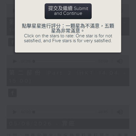
0
提交及繼續 Submit
預防和治療
seconds
00:00
55:00
and Continue
of
嘉賓：周令宇醫生(整形外科專科醫生、
55
第一部份 Part 1 (HKT 13:05 -
minutes,
點擊星星進行評分：一顆星為不滿意，五顆
香港大學臨床醫學學院外科學系臨床副教
14:00)
0
星為非常滿意。
seconds
Click on the stars to rate: One star is for not
授、頭頸外科暨整形外科主任)
satisfied, and Five stars is for very satisfied.
0
seconds
00:00
56:09
of
56
第二部份 Part 2 (HKT 14:04 -
minutes,
15:00)
9
seconds
0
seconds
00:00
48:45
of
48
05/08/2026 - 胃癌
minutes,
45
訪問：林嘉安醫生(臨床腫瘤科專科醫生、香港