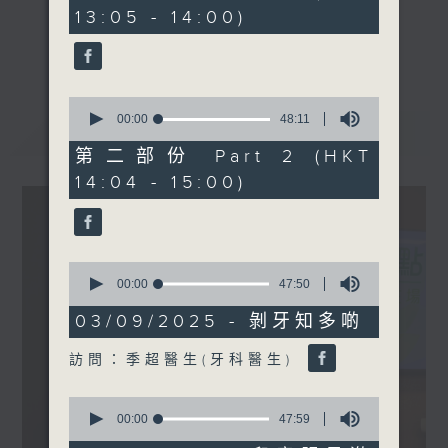
minutes,
13:05 - 14:00)
0
seconds
《精靈一點》 健康資訊 守護大眾
更多...
一眾主持與全港愛心醫護，健康專業人士攜
手，組織最強的醫學網絡，提供實用醫療健康
0
資訊。
seconds
00:00
48:11
最新
LATEST
of
星期一至五，下午 1 時10分 香港電台第一
48
第二部份 Part 2 (HKT
台、港台電視31
minutes,
14:04 - 15:00)
11
下午2時 至 3 時 香港電台第一台
seconds
0
seconds
00:00
47:50
of
47
03/09/2025 - 剝牙知多啲
minutes,
50
訪問：季超醫生(牙科醫生)
seconds
0
seconds
00:00
47:59
of