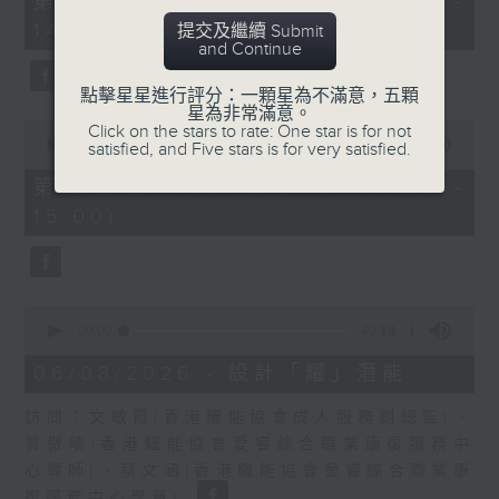
第一部份 Part 1 (HKT 13:05 -
minutes,
嘉賓：熊健慧醫生 (眼科專科醫生)
14:00)
提交及繼續 Submit
20
and Continue
seconds
點擊星星進行評分：一顆星為不滿意，五顆
星為非常滿意。
0
Click on the stars to rate: One star is for not
seconds
00:00
48:26
satisfied, and Five stars is for very satisfied.
of
48
第二部份 Part 2 (HKT 14:04 -
minutes,
15:00)
26
seconds
0
seconds
00:00
49:19
of
49
06/08/2026 - 設計「耀」潛能
minutes,
19
訪問：文敏霞(香港耀能協會成人服務副總監)、
seconds
曾傲晴(香港耀能協會愛睿綜合職業康復服務中
心導師)、蔡文涵(香港耀能協會愛睿綜合職業康
復服務中心學員)