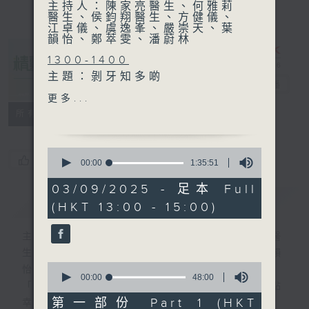
主持人：陳家亮醫生、何雅莉
醫生、侯鈞翔醫生、方健儀、
江卓儀、虞逸峯、嚴崇天、葉
韻怡、鄭萃雯、潘蔚林
1300-1400
主題：剝牙知多啲
精靈一點
電台直播
嘉賓：季超醫生(牙科醫生)
更多...
所有集數
1400-1500
主題：兒童腸易激綜合症
0
嘉賓：何蓉蓉醫生 (兒科專科
您喜歡這個節目嗎?
seconds
00:00
1:35:51
of
醫生)
1
03/09/2025 - 足本 Full
hour,
簡介
GIST
(HKT 13:00 - 15:00)
35
minutes,
51
主持人：陳家亮醫生、何雅莉醫生、侯鈞翔醫
seconds
生、方健儀、江卓儀、虞逸峯、嚴崇天、葉韻
0
怡、鄭萃雯、潘蔚林
seconds
00:00
48:00
「醫學並不嚴肅！精靈面對，一點健康、多點
of
48
第一部份 Part 1 (HKT
幸福！」