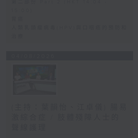
第二部份 Part 2 (HKT 14:04 -
15:00)
胃癌
人類乳頭瘤病毒(HPV)與口咽癌的預防和
治療
04/08/2026
(主持：葉韻怡、江卓儀) 腸易
激綜合症 / 肢體殘障人士的
聲線護理