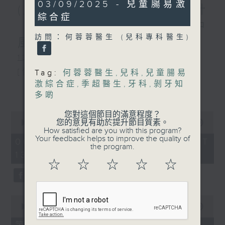
47
03/09/2025 - 兒童腸易激
(主持：虞逸峯、廖杏茵) 設計
minutes,
綜合症
59
「耀」潛能 / 糖尿眼與眼中
seconds
訪問：何蓉蓉醫生 (兒科專科醫生)
風
1300-1400
[健康人物專訪]
Tag:
何蓉蓉醫生
,
兒科
,
兒童腸易
激綜合症
,
季超醫生
,
牙科
,
剝牙知
主題：設計「耀」潛能
更多...
多啲
嘉賓：文敏霞(香港耀能協會成人服務副
您對這個節目的滿意程度？
0
總監)、曾傲晴(香港耀能協會愛睿綜合職
您的意見有助於提升節目質素。
seconds
00:00
1:37:37
How satisfied are you with this program?
of
業康復服務中心導師)、蔡文涵(香港耀能
Your feedback helps to improve the quality of
1
06/08/2026 - 足本 Full (HKT
the program.
hour,
13:00 - 15:00)
協會愛睿綜合職業康復服務中心學員)
37
☆
☆
☆
☆
☆
minutes,
37
seconds
1400-1500
0
[醫學會會診日]
seconds
00:00
49:20
of
主題：糖尿眼與眼中風
49