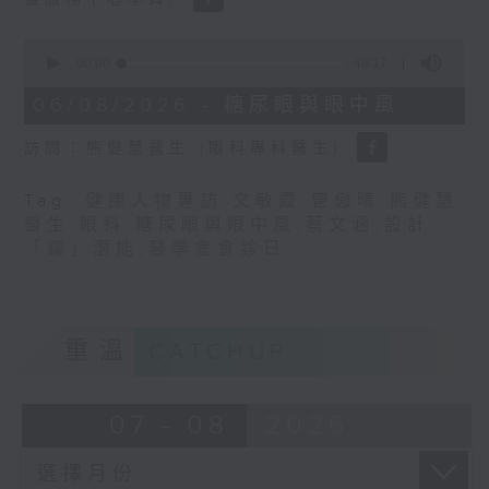
0
seconds
00:00
48:17
of
48
06/08/2026 - 糖尿眼與眼中風
minutes,
17
訪問：熊健慧醫生 (眼科專科醫生)
seconds
Tag:
健康人物專訪
,
文敏霞
,
曾傲晴
,
熊健慧
醫生
,
眼科
,
糖尿眼與眼中風
,
蔡文涵
,
設計
「耀」潛能
,
醫學會會診日
重溫
CATCHUP
07 - 08
2026