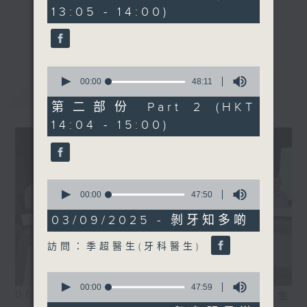
minutes,
13:05 - 14:00)
0
seconds
《精靈一點》 健康資訊 守護大眾
更多...
一眾主持與全港愛心醫護，健康專業人士攜
手，組織最強的醫學網絡，提供實用醫療健康
0
資訊。
seconds
00:00
48:11
最新
LATEST
of
星期一至五，下午 1 時10分 香港電台第一
48
第二部份 Part 2 (HKT
台、港台電視31
minutes,
14:04 - 15:00)
11
下午2時 至 3 時 香港電台第一台
seconds
0
seconds
00:00
47:50
of
47
03/09/2025 - 剝牙知多啲
minutes,
50
訪問：季超醫生(牙科醫生)
seconds
0
seconds
00:00
47:59
06/08/2026
相片集
of