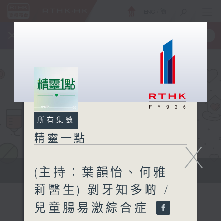
ENG
/
簡
×
全新 RTHK On The Go
取得
一手掌握 RTHK 電台、電視節目
所有集數
精靈一點
X
(主持：葉韻怡、何雅
提供實用醫療健康資訊
莉醫生) 剝牙知多啲 /
兒童腸易激綜合症