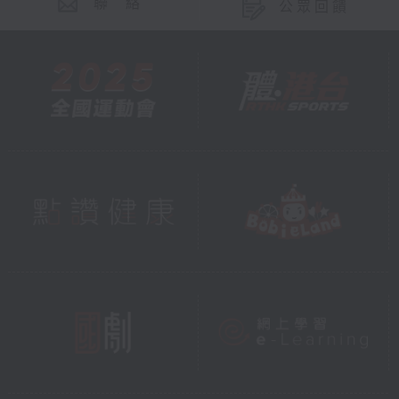
聯 絡
公眾回饋