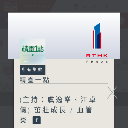
ENG
/
簡
×
全新 RTHK On The Go
取得
一手掌握 RTHK 電台、電視節目
所有集數
精靈一點
X
(主持：虞逸峯、江卓
提供實用醫療健康資訊
儀) 茁壯成長 / 血管
炎