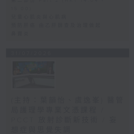
第二部份 Part 2 (HKT 14:04 -
15:00)
兒童心肌炎與心肌病
預防肝癌 由乙肝篩查及治理做起
鼻竇炎
31/07/2026
(主持：葉韻怡、虞逸峯) 醫管
局護理學專業文憑課程 /
PCCT 放射診斷新技術 / 妄
想症與思覺失調