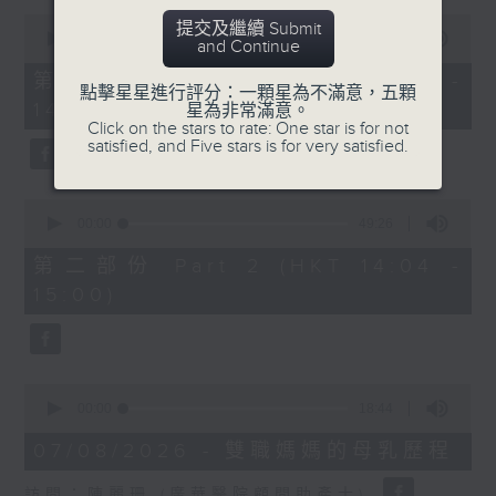
0
提交及繼續 Submit
1400-1500
seconds
00:00
48:50
and Continue
of
[精神科醫學院系列]
48
第一部份 Part 1 (HKT 13:05 -
minutes,
點擊星星進行評分：一顆星為不滿意，五顆
主題：長者情緒健康
14:00)
50
星為非常滿意。
seconds
Click on the stars to rate: One star is for not
嘉賓：潘佩璆醫生(精神科專科醫生)
satisfied, and Five stars is for very satisfied.
0
seconds
00:00
49:26
of
49
第二部份 Part 2 (HKT 14:04 -
minutes,
15:00)
26
seconds
0
seconds
00:00
18:44
of
18
07/08/2026 - 雙職媽媽的母乳歷程
minutes,
44
訪問：陳麗珊 (廣華醫院顧問助產士)