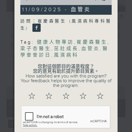
of
47
11/09/2025 - 血管炎
minutes,
07/08/2026
相片集
41
訪問：崔慶森醫生 (風濕病科專科醫
seconds
(主持：方健儀、潘蔚林) 雙職
生)
媽媽的母乳歷程 / 結節性癢
Tag:
健康人物專訪
,
崔慶森醫生
,
疹 / 長者情緒健康
梁子杏醫生
,
茁壯成長
,
血管炎
,
醫
學會會診日
,
風濕病科
1300-1330
[醫管局精靈直播]
您對這個節目的滿意程度？
您的意見有助於提升節目質素。
主題：雙職媽媽的母乳歷程
更多...
How satisfied are you with this program?
Your feedback helps to improve the quality of
嘉賓：陳麗珊 (廣華醫院顧問助產士)
the program.
0
1330-1400
seconds
00:00
1:38:06
☆
☆
☆
☆
☆
of
主題：結節性癢疹
1
07/08/2026 - 足本 Full (HKT
hour,
13:00 - 15:00)
嘉賓：鄭學輝醫生(皮膚及性病科專科醫
38
minutes,
6
生)
seconds