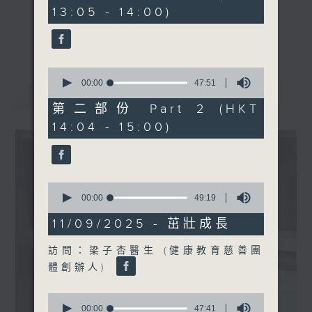
minutes,
13:05 - 14:00)
20
seconds
《精靈一點》 健康資訊 守護大眾
更多...
一眾主持與全港愛心醫護，健康專業人士攜
手，組織最強的醫學網絡，提供實用醫療健康
0
資訊。
seconds
00:00
47:51
最新
LATEST
of
星期一至五，下午 1 時10分 香港電台第一
47
第二部份 Part 2 (HKT
台、港台電視31
minutes,
14:04 - 15:00)
51
下午2時 至 3 時 香港電台第一台
seconds
0
seconds
00:00
49:19
of
49
11/09/2025 - 茁壯成長
minutes,
19
訪問：梁子杏醫生 (健康教育慈善團
seconds
體創辦人)
0
seconds
00:00
47:41