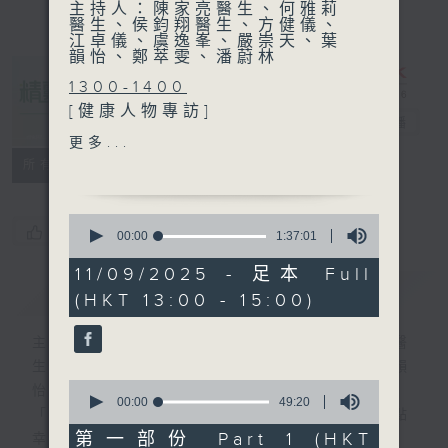
主持人：陳家亮醫生、何雅莉
醫生、侯鈞翔醫生、方健儀、
江卓儀、虞逸峯、嚴崇天、葉
韻怡、鄭萃雯、潘蔚林
1300-1400
[健康人物專訪]
精靈一點
電台直播
主題：茁壯成長
更多...
嘉賓：梁子杏醫生 (健康教育
所有集數
慈善團體創辦人)
0
1400-1500
您喜歡這個節目嗎?
seconds
00:00
1:37:01
of
[醫學會會診日]
1
11/09/2025 - 足本 Full
主題︰血管炎
hour,
簡介
GIST
(HKT 13:00 - 15:00)
37
嘉賓：崔慶森醫生 (風濕病科
minutes,
專科醫生)
1
主持人：陳家亮醫生、何雅莉醫生、侯鈞翔醫
second
生、方健儀、江卓儀、虞逸峯、嚴崇天、葉韻
0
怡、鄭萃雯、潘蔚林
seconds
00:00
49:20
「醫學並不嚴肅！精靈面對，一點健康、多點
of
49
第一部份 Part 1 (HKT
幸福！」