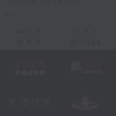
用藥小知識- 買藥與儲存學問
更多 ...
交 通
社 交
聯 絡
公眾回饋