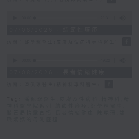
seconds
0
seconds
00:00
21:31
of
21
07/08/2026 - 結節性癢疹
minutes,
31
訪問：鄭學輝醫生(皮膚及性病科專科醫生)
seconds
0
seconds
00:00
49:22
of
49
07/08/2026 - 長者情緒健康
minutes,
22
訪問：潘佩璆醫生(精神科專科醫生)
seconds
Tag:
潘佩璆醫生
,
皮膚及性病科
,
精神科
,
精
神科醫學院系列
,
結節性癢疹
,
鄭學輝醫生
,
醫管局精靈直播
,
長者情緒健康
,
陳麗珊
,
雙
職媽媽的母乳歷程