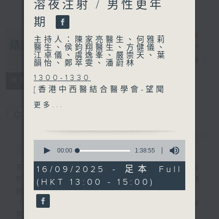
溶夜注射 / 男性更年
期
主持人：陳家亮醫生、何雅莉
醫生、侯鈞翔醫生、方健儀、
江卓儀、虞逸峯、嚴崇天、葉
精靈一點
電台直播
韻怡、鄭萃雯、潘蔚林
1300-1330
所有集數
[香港中西醫結合醫學會-望聞
問切]
更多...
主題：中醫治療子宮肌瘤
您喜歡這個節目嗎?
嘉賓：繆江霞 (香港中文大學
中醫學院中醫專業應用副教
簡介
GIST
0
授)
seconds
00:00
1:38:55
of
1
主持人：陳家亮醫生、何雅莉醫生、侯鈞翔醫
16/09/2025 - 足本 Full
1330-1400
hour,
生、方健儀、江卓儀、虞逸峯、嚴崇天、葉韻
(HKT 13:00 - 15:00)
38
主題：自體血蛋白溶夜注射
minutes,
怡、鄭萃雯、潘蔚林
嘉賓：張文康醫生 (骨科專科
55
「醫學並不嚴肅！精靈面對，一點健康、多點
seconds
醫生)
幸福！」