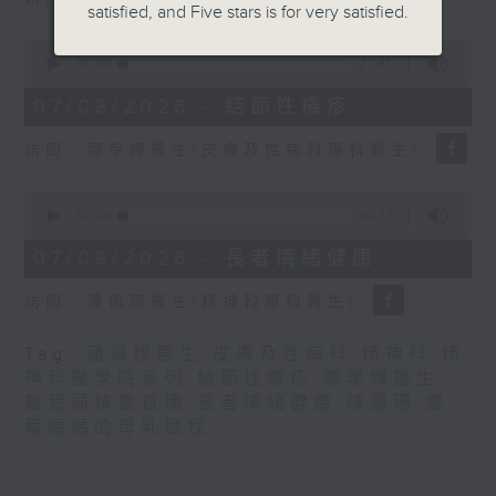
seconds
satisfied, and Five stars is for very satisfied.
0
seconds
00:00
21:31
of
21
07/08/2026 - 結節性癢疹
minutes,
31
訪問：鄭學輝醫生(皮膚及性病科專科醫生)
seconds
0
seconds
00:00
49:22
of
49
07/08/2026 - 長者情緒健康
minutes,
22
訪問：潘佩璆醫生(精神科專科醫生)
seconds
Tag:
潘佩璆醫生
,
皮膚及性病科
,
精神科
,
精
神科醫學院系列
,
結節性癢疹
,
鄭學輝醫生
,
醫管局精靈直播
,
長者情緒健康
,
陳麗珊
,
雙
職媽媽的母乳歷程