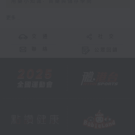
用藥小知識- 買藥與儲存學問
更多 ...
交 通
社 交
聯 絡
公眾回饋