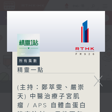
ENG
/
簡
×
全新 RTHK On The Go
取得
一手掌握 RTHK 電台、電視節目
所有集數
精靈一點
X
(主持：鄭萃雯、嚴崇
提供實用醫療健康資訊
天) 中醫治療子宮肌
瘤 / APS 自體血蛋白