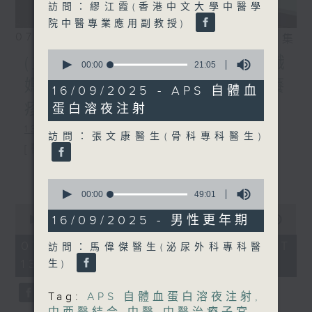
訪問：繆江霞(香港中文大學中醫學
院中醫專業應用副教授)
07/08/2026
相片集
0
(主持：方健儀、潘蔚林) 雙職
seconds
00:00
21:05
of
媽媽的母乳歷程 / 結節性癢
21
16/09/2025 - APS 自體血
minutes,
疹 / 長者情緒健康
蛋白溶夜注射
5
seconds
1300-1330
訪問：張文康醫生(骨科專科醫生)
[醫管局精靈直播]
主題：雙職媽媽的母乳歷程
更多...
0
seconds
嘉賓：陳麗珊 (廣華醫院顧問助產士)
00:00
49:01
of
0
49
1330-1400
16/09/2025 - 男性更年期
seconds
00:00
1:38:06
minutes,
of
1
主題：結節性癢疹
1
07/08/2026 - 足本 Full (HKT
訪問：馬偉傑醫生(泌尿外科專科醫
second
hour,
13:00 - 15:00)
嘉賓：鄭學輝醫生(皮膚及性病科專科醫
生)
38
minutes,
6
生)
Tag:
APS 自體血蛋白溶夜注射
,
seconds