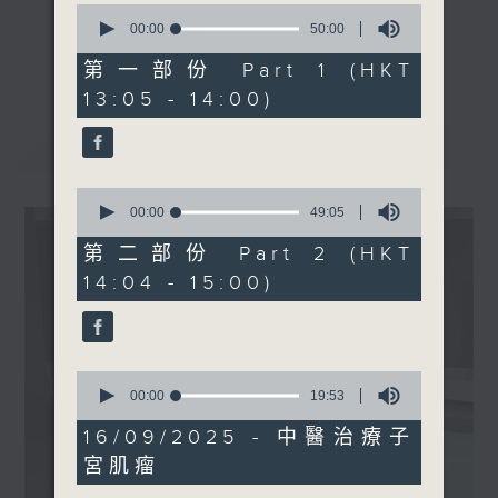
0
1400-1500
seconds
00:00
50:00
《精靈一點》 健康資訊 守護大眾
of
主題：男性更年期
更多...
50
第一部份 Part 1 (HKT
一眾主持與全港愛心醫護，健康專業人士攜
嘉賓：馬偉傑醫生 (泌尿外科
minutes,
13:05 - 14:00)
手，組織最強的醫學網絡，提供實用醫療健康
0
專科醫生)
seconds
資訊。
最新
LATEST
星期一至五，下午 1 時10分 香港電台第一
台、港台電視31
0
下午2時 至 3 時 香港電台第一台
seconds
00:00
49:05
of
49
第二部份 Part 2 (HKT
minutes,
14:04 - 15:00)
5
seconds
0
seconds
00:00
19:53
of
19
16/09/2025 - 中醫治療子
minutes,
宮肌瘤
53
seconds