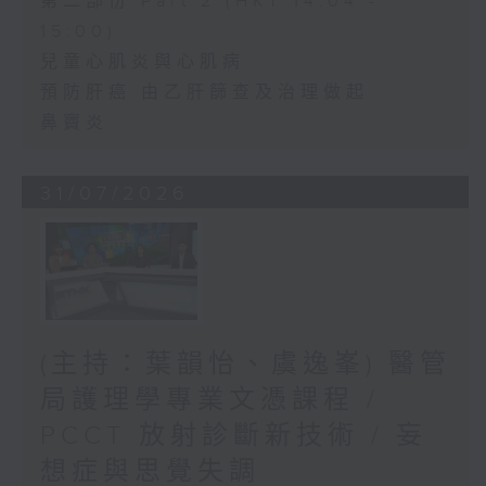
第二部份 Part 2 (HKT 14:04 -
15:00)
兒童心肌炎與心肌病
預防肝癌 由乙肝篩查及治理做起
鼻竇炎
31/07/2026
(主持：葉韻怡、虞逸峯) 醫管
局護理學專業文憑課程 /
PCCT 放射診斷新技術 / 妄
想症與思覺失調