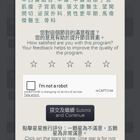
中西醫結合
,
中醫
,
中醫治療子宮
0
肌瘤
,
子宮肌瘤
,
張文康醫生
,
望聞
1400-1500
seconds
00:00
48:50
問切
,
泌尿外科
,
男性更年期
,
馬偉
of
[精神科醫學院系列]
傑醫生
,
骨科
48
第一部份 Part 1 (HKT 13:05 -
minutes,
主題：長者情緒健康
14:00)
50
您對這個節目的滿意程度？
seconds
您的意見有助於提升節目質素。
嘉賓：潘佩璆醫生(精神科專科醫生)
How satisfied are you with this program?
Your feedback helps to improve the quality of
the program.
0
☆
☆
☆
☆
☆
seconds
00:00
49:26
of
49
第二部份 Part 2 (HKT 14:04 -
minutes,
15:00)
26
seconds
提交及繼續 Submit
0
and Continue
seconds
00:00
18:44
of
18
07/08/2026 - 雙職媽媽的母乳歷程
點擊星星進行評分：一顆星為不滿意，五顆
minutes,
星為非常滿意。
44
Click on the stars to rate: One star is for not
訪問：陳麗珊 (廣華醫院顧問助產士)