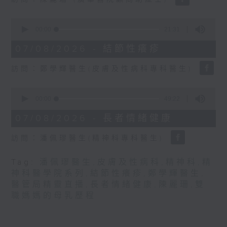
seconds
0
seconds
00:00
21:31
of
21
07/08/2026 - 結節性癢疹
minutes,
31
訪問：鄭學輝醫生(皮膚及性病科專科醫生)
seconds
0
seconds
00:00
49:22
of
49
07/08/2026 - 長者情緒健康
minutes,
22
訪問：潘佩璆醫生(精神科專科醫生)
seconds
Tag:
潘佩璆醫生
,
皮膚及性病科
,
精神科
,
精
神科醫學院系列
,
結節性癢疹
,
鄭學輝醫生
,
醫管局精靈直播
,
長者情緒健康
,
陳麗珊
,
雙
職媽媽的母乳歷程