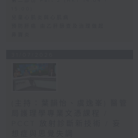
第二部份 Part 2 (HKT 14:04 -
15:00)
兒童心肌炎與心肌病
預防肝癌 由乙肝篩查及治理做起
鼻竇炎
31/07/2026
(主持：葉韻怡、虞逸峯) 醫管
局護理學專業文憑課程 /
PCCT 放射診斷新技術 / 妄
想症與思覺失調