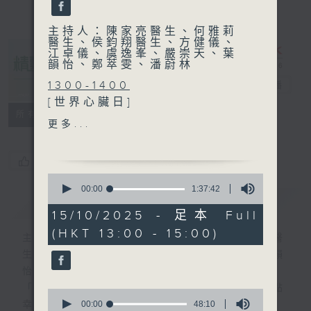
主持人：陳家亮醫生、何雅莉
醫生、侯鈞翔醫生、方健儀、
江卓儀、虞逸峯、嚴崇天、葉
韻怡、鄭萃雯、潘蔚林
1300-1400
精靈一點
電台直播
[世界心臟日]
所有集數
主題：突發性心臟病
更多...
嘉賓：陳家俊醫生 (香港心臟
專科學院會董)
您喜歡這個節目嗎?
1400-1500
0
主題：女性更年期潮熱問題
seconds
00:00
1:37:42
簡介
of
GIST
嘉賓：唐宇嶸醫生(婦產科專
1
15/10/2025 - 足本 Full
科醫生)
hour,
(HKT 13:00 - 15:00)
37
主持人：陳家亮醫生、何雅莉醫生、侯鈞翔醫
minutes,
生、方健儀、江卓儀、虞逸峯、嚴崇天、葉韻
42
seconds
怡、鄭萃雯、潘蔚林
「醫學並不嚴肅！精靈面對，一點健康、多點
0
seconds
00:00
48:10
幸福！」