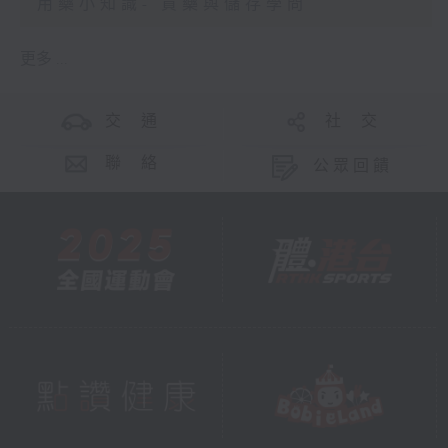
用藥小知識- 買藥與儲存學問
更多 ...
交 通
社 交
聯 絡
公眾回饋