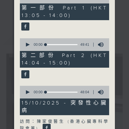
of
48
第一部份 Part 1 (HKT
minutes,
《精靈一點》 健康資訊 守護大眾
更多...
13:05 - 14:00)
10
一眾主持與全港愛心醫護，健康專業人士攜
seconds
手，組織最強的醫學網絡，提供實用醫療健康
資訊。
最新
LATEST
星期一至五，下午 1 時10分 香港電台第一
0
seconds
00:00
49:41
台、港台電視31
of
下午2時 至 3 時 香港電台第一台
49
第二部份 Part 2 (HKT
minutes,
14:04 - 15:00)
41
seconds
0
seconds
00:00
48:04
of
48
15/10/2025 - 突發性心臟
minutes,
病
4
seconds
訪問：陳家俊醫生 (香港心臟專科學
院會董)