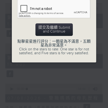
0
1400-1500
seconds
00:00
48:50
of
[精神科醫學院系列]
48
第一部份 Part 1 (HKT 13:05 -
minutes,
主題：長者情緒健康
14:00)
50
提交及繼續 Submit
seconds
嘉賓：潘佩璆醫生(精神科專科醫生)
and Continue
點擊星星進行評分：一顆星為不滿意，五顆
0
星為非常滿意。
seconds
00:00
49:26
Click on the stars to rate: One star is for not
of
satisfied, and Five stars is for very satisfied.
49
第二部份 Part 2 (HKT 14:04 -
minutes,
15:00)
26
seconds
0
seconds
00:00
18:44
of
18
07/08/2026 - 雙職媽媽的母乳歷程
minutes,
44
訪問：陳麗珊 (廣華醫院顧問助產士)