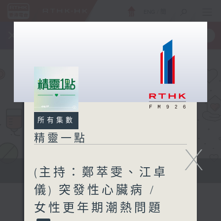
ENG
/
簡
×
全新 RTHK On The Go
取得
一手掌握 RTHK 電台、電視節目
所有集數
精靈一點
X
(主持：鄭萃雯、江卓
提供實用醫療健康資訊
儀) 突發性心臟病 /
女性更年期潮熱問題