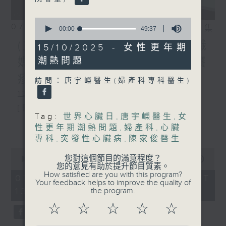
0
07/08/2026
相片集
seconds
00:00
49:37
of
(主持：方健儀、潘蔚林) 雙職
49
15/10/2025 - 女性更年期
minutes,
潮熱問題
媽媽的母乳歷程 / 結節性癢
37
seconds
疹 / 長者情緒健康
訪問：唐宇嶸醫生(婦產科專科醫生)
1300-1330
[醫管局精靈直播]
Tag:
世界心臟日
,
唐宇嶸醫生
,
女
主題：雙職媽媽的母乳歷程
更多...
性更年期潮熱問題
,
婦產科
,
心臟
專科
,
突發性心臟病
,
陳家俊醫生
嘉賓：陳麗珊 (廣華醫院顧問助產士)
0
1330-1400
您對這個節目的滿意程度？
seconds
00:00
1:38:06
您的意見有助於提升節目質素。
of
How satisfied are you with this program?
主題：結節性癢疹
1
07/08/2026 - 足本 Full (HKT
Your feedback helps to improve the quality of
hour,
the program.
13:00 - 15:00)
嘉賓：鄭學輝醫生(皮膚及性病科專科醫
38
minutes,
☆
☆
☆
☆
☆
6
生)
seconds