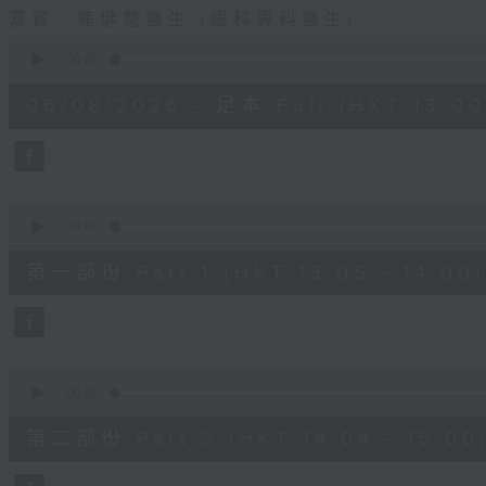
嘉賓：熊健慧醫生 (眼科專科醫生)
0
seconds
00:00
of
1
06/08/2026 - 足本 Full (HKT 13:00 
hour,
37
minutes,
37
seconds
Volume
90%
0
seconds
00:00
of
49
第一部份 Part 1 (HKT 13:05 - 14:00)
minutes,
20
seconds
Volume
90%
0
seconds
00:00
of
48
第二部份 Part 2 (HKT 14:04 - 15:00
minutes,
26
seconds
Volume