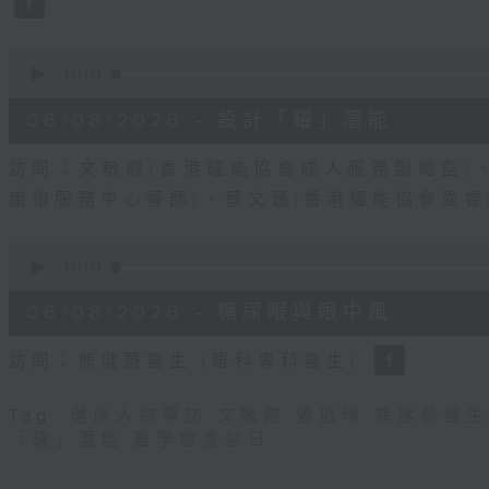
90%
0
seconds
00:00
of
49
06/08/2026 - 設計「耀」潛能
minutes,
19
seconds
Volume
訪問：文敏霞(香港耀能協會成人服務副總監)
90%
康復服務中心導師)、蔡文涵(香港耀能協會愛
0
seconds
00:00
of
48
06/08/2026 - 糖尿眼與眼中風
minutes,
17
seconds
Volume
訪問：熊健慧醫生 (眼科專科醫生)
90%
Tag:
健康人物專訪
,
文敏霞
,
曾傲晴
,
熊健慧醫生
「耀」潛能
,
醫學會會診日