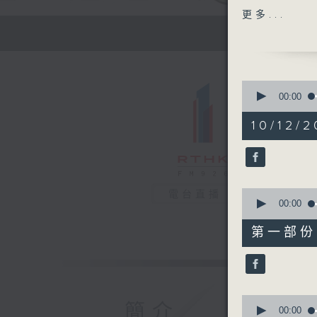
嘉賓：聶天
更多...
1400-150
主題：乳癌
嘉賓：伍蕙
0
seconds
00:00
of
1
10/12/2
hour,
41
minutes,
5
seconds
90%
0
電台直播
seconds
00:00
of
50
第一部份 P
minutes,
40
seconds
90%
0
簡介
seconds
00:00