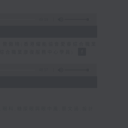
49:19
、曾傲晴(香港耀能協會愛睿綜合職業
睿綜合職業康復服務中心學員)
48:17
,
眼科
,
糖尿眼與眼中風
,
蔡文涵
,
設計