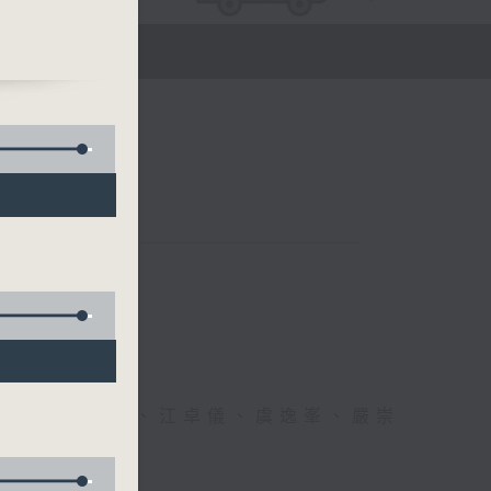
醫生、方健儀、江卓儀、虞逸峯、嚴崇
幸福！」