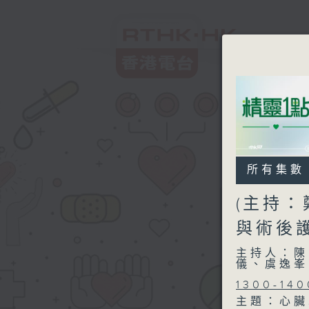
所有集數
(主持：
與術後
主持人：陳
儀、虞逸峯
1300-140
主題：心