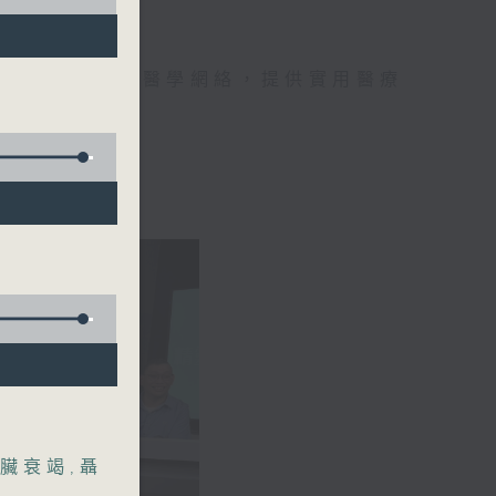
手，組織最強的醫學網絡，提供實用醫療
、港台電視31
臟衰竭
,
聶