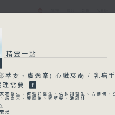
電視
電台
新聞
WEB+
精靈一點
鄭萃雯、虞逸峯) 心臟衰竭 / 乳癌
護理需要
家亮醫生、何雅莉醫生、侯鈞翔醫生、方健儀、
、嚴崇天、葉韻怡、鄭萃雯、潘蔚林
0
臟衰竭