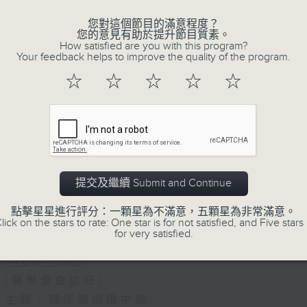
您對這個節目的滿意程度？
您的意見有助於提升節目質素。
How satisfied are you with this program?
Your feedback helps to improve the quality of the program.
☆
☆
☆
☆
☆
06/08/2026
(主持：虞逸峯、廖杏茵) 設計「耀
1300-1400
[健康人物專訪]
提交及繼續 Submit and Continue
主題：設計「耀」潛能
嘉賓：文敏霞(香港耀能協會成人服務副總監)
點擊星星進行評分：一顆星為不滿意，五顆星為非常滿意。
lick on the stars to rate: One star is for not satisfied, and Five stars 
康復服務中心導師)、蔡文涵(香港耀能協會愛睿
for very satisfied.
1400-1500
[醫學會會診日]
主題：糖尿眼與眼中風