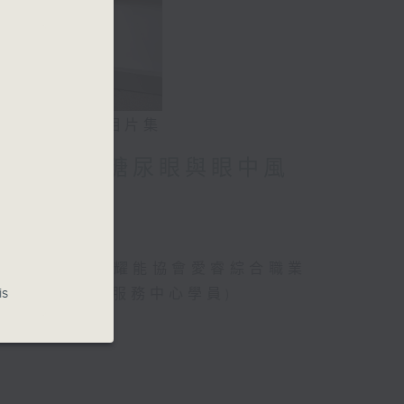
相片集
」潛能 / 糖尿眼與眼中風
、曾傲晴(香港耀能協會愛睿綜合職業
is
綜合職業康復服務中心學員)