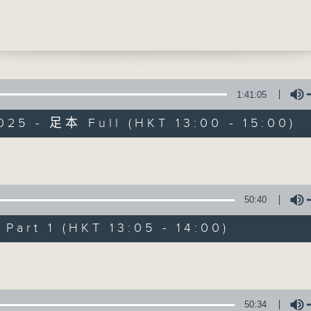
霖醫生 (心臟科專科醫生)
提供實用醫療健康資訊
0
手術與術後護理需要
婷醫生 (外科專科醫生)
1:41:05
025 - 足本 Full (HKT 13:00 - 15:00)
精靈一點
所有集數
Volume
50:40
您喜歡這個節目嗎?
art 1 (HKT 13:05 - 14:00)
Volume
主持人：陳家亮醫生、何雅莉醫生、侯鈞翔
天、葉韻怡、鄭萃雯、潘蔚林
「醫學並不嚴肅！精靈面對，一點健康、多點
50:34