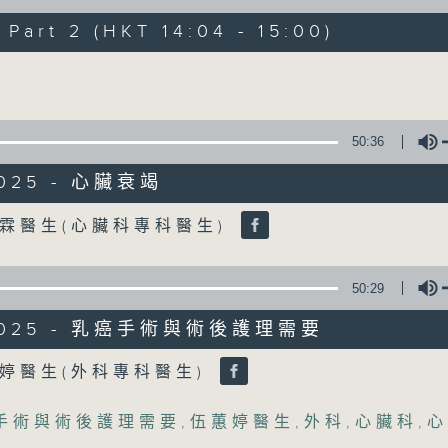
art 2 (HKT 14:04 - 15:00)
《精靈一點》 健康資訊 守護大眾
Volume
一眾主持與全港愛心醫護，健康專業人士攜
健康資訊。
星期一至五，下午 1 時10分 香港電台第一台
50:36
下午2時 至 3 時 香港電台第一台
2025 - 心臟衰竭
Volume
霖醫生(心臟科專科醫生)
50:29
/2025 - 乳癌手術與術後護理需要
Volume
婷醫生(外科專科醫生)
手術與術後護理需要
,
伍蕙婷醫生
,
外科
,
心臟科
,
心