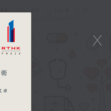
重溫
APPS
我們
ENG
/
簡
X
手術
江卓