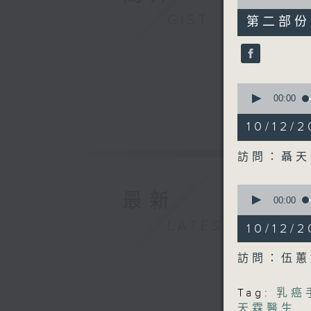
of
50
GIST
第二部份 P
minutes,
34
seconds
90%
0
seconds
00:00
of
50
10/12/
minutes,
36
seconds
訪問：聶天
90%
0
最新
seconds
00:00
of
50
LATEST
10/12
minutes,
29
seconds
訪問：伍蕙
90%
Tag:
乳癌
天霖醫生