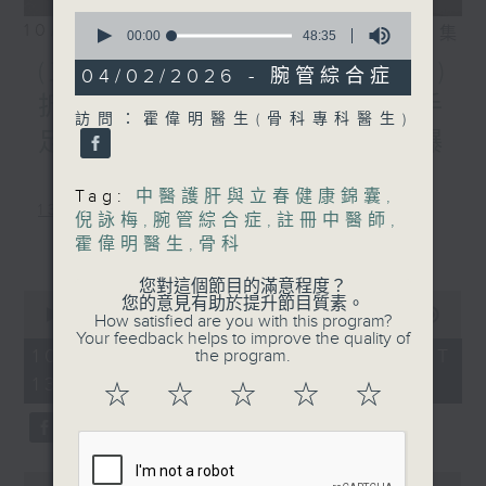
0
10/08/2026
相片集
seconds
00:00
48:35
of
(主持：葉韻怡、 陳家亮教授)
48
04/02/2026 - 腕管綜合症
minutes,
拆解兒童身高迷思 / 預防手
35
訪問：霍偉明醫生(骨科專科醫生)
seconds
足口病 / 天氣炎熱，小心爆
「瘡」
Tag:
中醫護肝與立春健康錦囊
,
1300-1400
倪詠梅
,
腕管綜合症
,
註冊中醫師
,
主題：拆解兒童身高迷思
更多...
霍偉明醫生
,
骨科
嘉賓：李勵嘉醫生(香港中文大學醫學院
您對這個節目的滿意程度？
0
您的意見有助於提升節目質素。
兒科學系名譽臨床助理教授、兒童內分泌
seconds
00:00
1:51:00
How satisfied are you with this program?
of
Your feedback helps to improve the quality of
科專科醫生)
1
10/08/2026 - 足本 Full (HKT
the program.
hour,
13:05 - 15:00)
1400-1430
51
☆
☆
☆
☆
☆
minutes,
0
[衞生署健康資訊站]
seconds
主題：預防手足口病
0