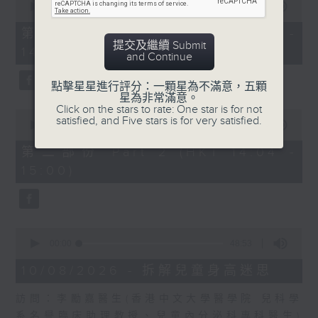
嘉賓：關耀基醫生 (衞生署健康促進處醫
seconds
00:00
55:10
of
生)
55
第一部份 Part 1 (HKT 13:05 -
minutes,
提交及繼續 Submit
1430-1500
14:00)
10
and Continue
seconds
[中華醫學會會診日]
點擊星星進行評分：一顆星為不滿意，五顆
主題：天氣炎熱，小心爆「瘡」
星為非常滿意。
Click on the stars to rate: One star is for not
0
嘉賓：王慶榮醫生(皮膚及性病科專科醫
satisfied, and Five stars is for very satisfied.
seconds
00:00
56:10
of
生)
56
第二部份 Part 2 (HKT 14:04 -
minutes,
15:00)
10
seconds
0
seconds
00:00
48:53
of
48
10/08/2026 - 拆解兒童身高迷思
minutes,
53
訪問：李勵嘉醫生(香港中文大學醫學院 兒科學
seconds
系名譽臨床助理教授、兒童內分泌科專科醫生)