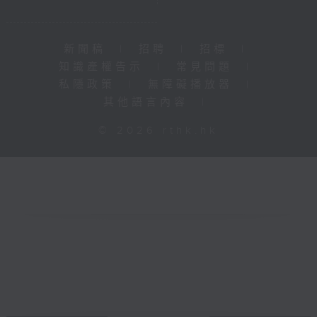
新聞稿
|
招聘
|
招標
|
知識產權告示
|
常見問題
|
私隱政策
|
無障礙播放器
|
其他語言內容
|
© 2026 rthk.hk