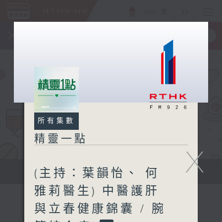
ENG
/
簡
×
全新 RTHK On The Go
取得
一手掌握 RTHK 電台、電視節目
所有集數
精靈一點
X
(主持：葉韻怡、 何
提供實用醫療健康資訊
雅莉醫生) 中醫護肝
與立春健康錦囊 / 腕