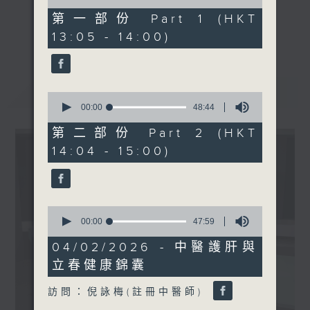
of
48
第一部份 Part 1 (HKT
minutes,
《精靈一點》 健康資訊 守護大眾
更多...
13:05 - 14:00)
0
一眾主持與全港愛心醫護，健康專業人士攜
seconds
手，組織最強的醫學網絡，提供實用醫療健康
資訊。
最新
LATEST
星期一至五，下午 1 時10分 香港電台第一
0
seconds
00:00
48:44
台、港台電視31
of
下午2時 至 3 時 香港電台第一台
48
第二部份 Part 2 (HKT
minutes,
14:04 - 15:00)
44
seconds
0
seconds
00:00
47:59
of
47
04/02/2026 - 中醫護肝與
minutes,
立春健康錦囊
59
seconds
訪問：倪詠梅(註冊中醫師)