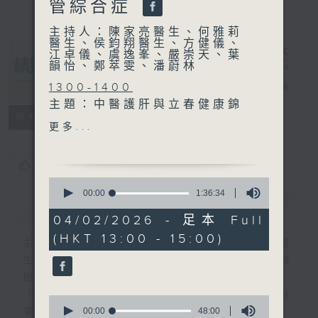
管綜合症
主持人：陳家亮醫生、何雅莉
醫生、侯鈞翔醫生、方健儀、
江卓儀、虞逸峯、嚴崇天、葉
韻怡、鄭萃雯、潘蔚林
1300-1400
精靈一點
電台直播
主題：中醫護肝與立春健康錦
所有集數
囊
更多...
嘉賓：倪詠梅(註冊中醫師)
您喜歡這個節目嗎?
1400-1500
0
主題：腕管綜合症
seconds
00:00
1:36:34
簡介
of
GIST
嘉賓：霍偉明醫生(骨科專科
1
04/02/2026 - 足本 Full
醫生)
hour,
(HKT 13:00 - 15:00)
36
主持人：陳家亮醫生、何雅莉醫生、侯鈞翔醫
minutes,
生、方健儀、江卓儀、虞逸峯、嚴崇天、葉韻
34
seconds
怡、鄭萃雯、潘蔚林
「醫學並不嚴肅！精靈面對，一點健康、多點
0
seconds
00:00
48:00
幸福！」