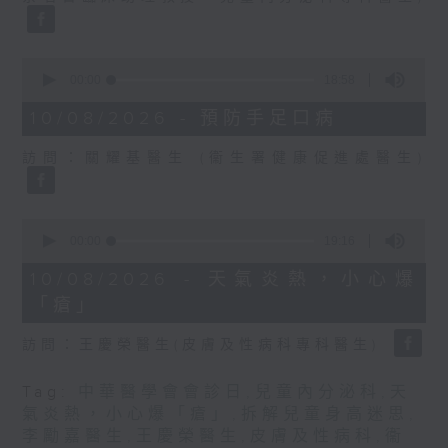
0
seconds
00:00
18:58
of
18
10/08/2026 - 預防手足口病
minutes,
58
訪問：關耀基醫生 (衞生署健康促進處醫生)
seconds
0
seconds
00:00
19:16
of
19
10/08/2026 - 天氣炎熱，小心爆
minutes,
「瘡」
16
seconds
訪問：王慶榮醫生(皮膚及性病科專科醫生)
Tag:
中華醫學會會診日
,
兒童內分泌科
,
天
氣炎熱，小心爆「瘡」
,
拆解兒童身高迷思
,
李勵嘉醫生
,
王慶榮醫生
,
皮膚及性病科
,
衞